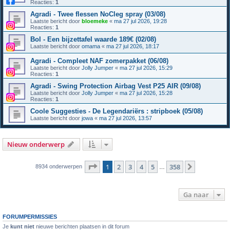
Reacties:
1
Agradi - Twee flessen NoCleg spray (03/08)
Laatste bericht door
bloemeke
«
ma 27 jul 2026, 19:28
Reacties:
1
Bol - Een bijzettafel waarde 189€ (02/08)
Laatste bericht door
omama
«
ma 27 jul 2026, 18:17
Agradi - Compleet NAF zomerpakket (06/08)
Laatste bericht door
Jolly Jumper
«
ma 27 jul 2026, 15:29
Reacties:
1
Agradi - Swing Protection Airbag Vest P25 AIR (09/08)
Laatste bericht door
Jolly Jumper
«
ma 27 jul 2026, 15:28
Reacties:
1
Coole Suggesties - De Legendariërs : stripboek (05/08)
Laatste bericht door
jowa
«
ma 27 jul 2026, 13:57
Nieuw onderwerp
Pagina
1
van
358
1
2
3
4
5
358
Volgende
8934 onderwerpen
…
Ga naar
FORUMPERMISSIES
Je
kunt niet
nieuwe berichten plaatsen in dit forum