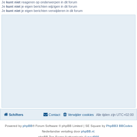
Je
kunt niet
reageren op onderwerpen in dit forum
Je
kunt niet
je eigen berichten wijzigen in dit forum
Je
kunt niet
je eigen berichten verwijderen in dit forum
Schifters
Contact
Verwijder cookies
Alle tijden zijn
UTC+02:00
Powered by
phpBB
® Forum Software © phpBB Limited | SE Square by
PhpBB3 BBCodes
Nederlandse vertaling door
phpBB.nl
.
phpBB Two Factor Authenticatie ©
paul999