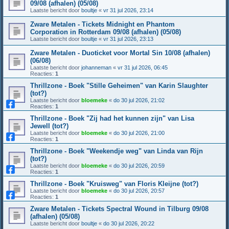
09/08 (afhalen) (05/08)
Laatste bericht door
boultje
«
vr 31 jul 2026, 23:14
Zware Metalen - Tickets Midnight en Phantom
Corporation in Rotterdam 09/08 (afhalen) (05/08)
Laatste bericht door
boultje
«
vr 31 jul 2026, 23:13
Zware Metalen - Duoticket voor Mortal Sin 10/08 (afhalen)
(06/08)
Laatste bericht door
johanneman
«
vr 31 jul 2026, 06:45
Reacties:
1
Thrillzone - Boek "Stille Geheimen" van Karin Slaughter
(tot?)
Laatste bericht door
bloemeke
«
do 30 jul 2026, 21:02
Reacties:
1
Thrillzone - Boek "Zij had het kunnen zijn" van Lisa
Jewell (tot?)
Laatste bericht door
bloemeke
«
do 30 jul 2026, 21:00
Reacties:
1
Thrillzone - Boek "Weekendje weg" van Linda van Rijn
(tot?)
Laatste bericht door
bloemeke
«
do 30 jul 2026, 20:59
Reacties:
1
Thrillzone - Boek "Kruisweg" van Floris Kleijne (tot?)
Laatste bericht door
bloemeke
«
do 30 jul 2026, 20:57
Reacties:
1
Zware Metalen - Tickets Spectral Wound in Tilburg 09/08
(afhalen) (05/08)
Laatste bericht door
boultje
«
do 30 jul 2026, 20:22