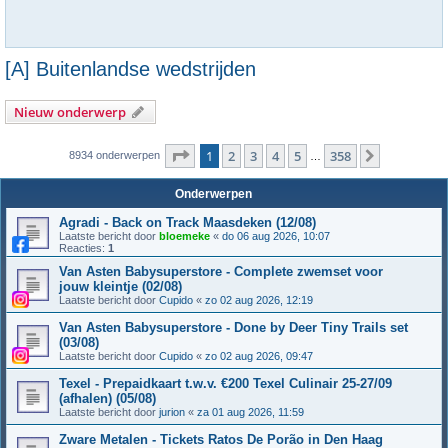
[A] Buitenlandse wedstrijden
Nieuw onderwerp
Pagina
1
van
358
1
2
3
4
5
358
Volgende
8934 onderwerpen
…
Onderwerpen
Agradi - Back on Track Maasdeken (12/08)
Laatste bericht door
bloemeke
«
do 06 aug 2026, 10:07
Reacties:
1
Van Asten Babysuperstore - Complete zwemset voor
jouw kleintje (02/08)
Laatste bericht door
Cupido
«
zo 02 aug 2026, 12:19
Van Asten Babysuperstore - Done by Deer Tiny Trails set
(03/08)
Laatste bericht door
Cupido
«
zo 02 aug 2026, 09:47
Texel - Prepaidkaart t.w.v. €200 Texel Culinair 25-27/09
(afhalen) (05/08)
Laatste bericht door
jurion
«
za 01 aug 2026, 11:59
Zware Metalen - Tickets Ratos De Porão in Den Haag