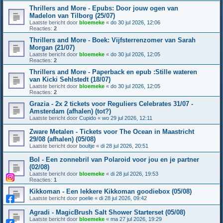
Thrillers and More - Epubs: Door jouw ogen van
Madelon van Tilborg (25/07)
Laatste bericht door
bloemeke
«
do 30 jul 2026, 12:06
Reacties:
2
Thrillers and More - Boek: Vijfsterrenzomer van Sarah
Morgan (21/07)
Laatste bericht door
bloemeke
«
do 30 jul 2026, 12:05
Reacties:
2
Thrillers and More - Paperback en epub :Stille wateren
van Kicki Sehlstedt (18/07)
Laatste bericht door
bloemeke
«
do 30 jul 2026, 12:05
Reacties:
2
Grazia - 2x 2 tickets voor Reguliers Celebrates 31/07 -
Amsterdam (afhalen) (tot?)
Laatste bericht door
Cupido
«
wo 29 jul 2026, 12:11
Zware Metalen - Tickets voor The Ocean in Maastricht
29/08 (afhalen) (05/08)
Laatste bericht door
boultje
«
di 28 jul 2026, 20:51
Bol - Een zonnebril van Polaroid voor jou en je partner
(02/08)
Laatste bericht door
bloemeke
«
di 28 jul 2026, 19:53
Reacties:
1
Kikkoman - Een lekkere Kikkoman goodiebox (05/08)
Laatste bericht door
poelie
«
di 28 jul 2026, 09:42
Agradi - MagicBrush Salt Shower Starterset (05/08)
Laatste bericht door
bloemeke
«
ma 27 jul 2026, 19:29