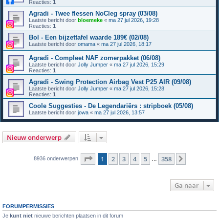
Reacties:
1
Agradi - Twee flessen NoCleg spray (03/08)
Laatste bericht door
bloemeke
«
ma 27 jul 2026, 19:28
Reacties:
1
Bol - Een bijzettafel waarde 189€ (02/08)
Laatste bericht door
omama
«
ma 27 jul 2026, 18:17
Agradi - Compleet NAF zomerpakket (06/08)
Laatste bericht door
Jolly Jumper
«
ma 27 jul 2026, 15:29
Reacties:
1
Agradi - Swing Protection Airbag Vest P25 AIR (09/08)
Laatste bericht door
Jolly Jumper
«
ma 27 jul 2026, 15:28
Reacties:
1
Coole Suggesties - De Legendariërs : stripboek (05/08)
Laatste bericht door
jowa
«
ma 27 jul 2026, 13:57
Nieuw onderwerp
Pagina
1
van
358
1
2
3
4
5
358
Volgende
8936 onderwerpen
…
Ga naar
FORUMPERMISSIES
Je
kunt niet
nieuwe berichten plaatsen in dit forum