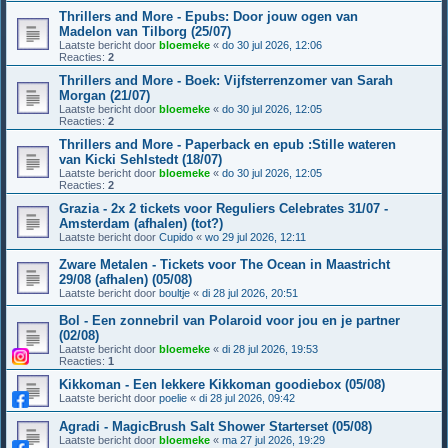
Thrillers and More - Epubs: Door jouw ogen van
Madelon van Tilborg (25/07)
Laatste bericht door
bloemeke
«
do 30 jul 2026, 12:06
Reacties:
2
Thrillers and More - Boek: Vijfsterrenzomer van Sarah
Morgan (21/07)
Laatste bericht door
bloemeke
«
do 30 jul 2026, 12:05
Reacties:
2
Thrillers and More - Paperback en epub :Stille wateren
van Kicki Sehlstedt (18/07)
Laatste bericht door
bloemeke
«
do 30 jul 2026, 12:05
Reacties:
2
Grazia - 2x 2 tickets voor Reguliers Celebrates 31/07 -
Amsterdam (afhalen) (tot?)
Laatste bericht door
Cupido
«
wo 29 jul 2026, 12:11
Zware Metalen - Tickets voor The Ocean in Maastricht
29/08 (afhalen) (05/08)
Laatste bericht door
boultje
«
di 28 jul 2026, 20:51
Bol - Een zonnebril van Polaroid voor jou en je partner
(02/08)
Laatste bericht door
bloemeke
«
di 28 jul 2026, 19:53
Reacties:
1
Kikkoman - Een lekkere Kikkoman goodiebox (05/08)
Laatste bericht door
poelie
«
di 28 jul 2026, 09:42
Agradi - MagicBrush Salt Shower Starterset (05/08)
Laatste bericht door
bloemeke
«
ma 27 jul 2026, 19:29