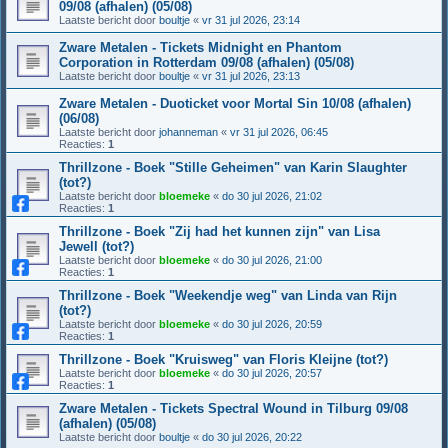
09/08 (afhalen) (05/08)
Laatste bericht door
boultje
«
vr 31 jul 2026, 23:14
Zware Metalen - Tickets Midnight en Phantom
Corporation in Rotterdam 09/08 (afhalen) (05/08)
Laatste bericht door
boultje
«
vr 31 jul 2026, 23:13
Zware Metalen - Duoticket voor Mortal Sin 10/08 (afhalen)
(06/08)
Laatste bericht door
johanneman
«
vr 31 jul 2026, 06:45
Reacties:
1
Thrillzone - Boek "Stille Geheimen" van Karin Slaughter
(tot?)
Laatste bericht door
bloemeke
«
do 30 jul 2026, 21:02
Reacties:
1
Thrillzone - Boek "Zij had het kunnen zijn" van Lisa
Jewell (tot?)
Laatste bericht door
bloemeke
«
do 30 jul 2026, 21:00
Reacties:
1
Thrillzone - Boek "Weekendje weg" van Linda van Rijn
(tot?)
Laatste bericht door
bloemeke
«
do 30 jul 2026, 20:59
Reacties:
1
Thrillzone - Boek "Kruisweg" van Floris Kleijne (tot?)
Laatste bericht door
bloemeke
«
do 30 jul 2026, 20:57
Reacties:
1
Zware Metalen - Tickets Spectral Wound in Tilburg 09/08
(afhalen) (05/08)
Laatste bericht door
boultje
«
do 30 jul 2026, 20:22