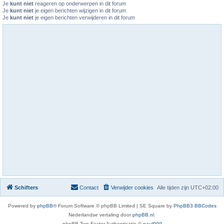
Je
kunt niet
reageren op onderwerpen in dit forum
Je
kunt niet
je eigen berichten wijzigen in dit forum
Je
kunt niet
je eigen berichten verwijderen in dit forum
Schifters
Contact
Verwijder cookies
Alle tijden zijn
UTC+02:00
Powered by
phpBB
® Forum Software © phpBB Limited | SE Square by
PhpBB3 BBCodes
Nederlandse vertaling door
phpBB.nl
.
phpBB Two Factor Authenticatie ©
paul999