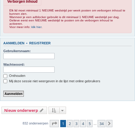
Verborgen inhoud
Elk lid moet minimaal 1 NIEUWE wedstrijd per week posten om verborgen inhoud te
kunnen zien.
Wanneer je een adblocker gebruikt is dit minimaal 1 NIEUWE wedstrijd per dag.
Gelieve eerst een NIEUWE wedstrijd te posten om de verborgen inhoud te
activeren.
Voor meer info:
klik hier
.
AANMELDEN
•
REGISTREER
Gebruikersnaam:
Wachtwoord:
Onthouden
Mij deze sessie niet weergeven in de lijst met online gebruikers
Nieuw onderwerp
Pagina
1
van
34
1
2
3
4
5
34
Volgende
832 onderwerpen
…