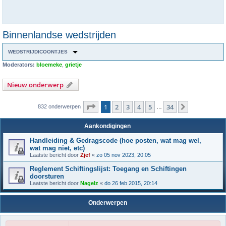
Binnenlandse wedstrijden
WEDSTRIJDICOONTJES
Moderators:
bloemeke
,
grietje
Nieuw onderwerp
Pagina
1
van
34
1
2
3
4
5
34
Volgende
832 onderwerpen
…
Aankondigingen
Handleiding & Gedragscode (hoe posten, wat mag wel,
wat mag niet, etc)
Laatste bericht door
Zjef
«
zo 05 nov 2023, 20:05
Reglement Schiftingslijst: Toegang en Schiftingen
doorsturen
Laatste bericht door
Nagelz
«
do 26 feb 2015, 20:14
Onderwerpen