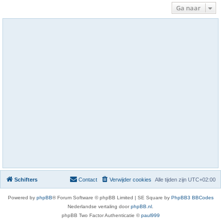
Ga naar
Schifters
Contact
Verwijder cookies
Alle tijden zijn
UTC+02:00
Powered by
phpBB
® Forum Software © phpBB Limited | SE Square by
PhpBB3 BBCodes
Nederlandse vertaling door
phpBB.nl
.
phpBB Two Factor Authenticatie ©
paul999