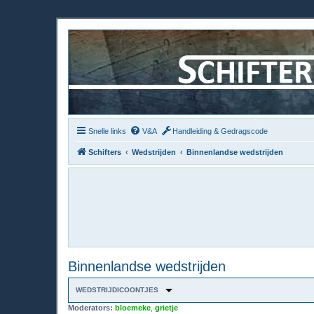
Snelle links
V&A
Handleiding & Gedragscode
Schifters
Wedstrijden
Binnenlandse wedstrijden
Binnenlandse wedstrijden
WEDSTRIJDICOONTJES
Moderators:
bloemeke
,
grietje