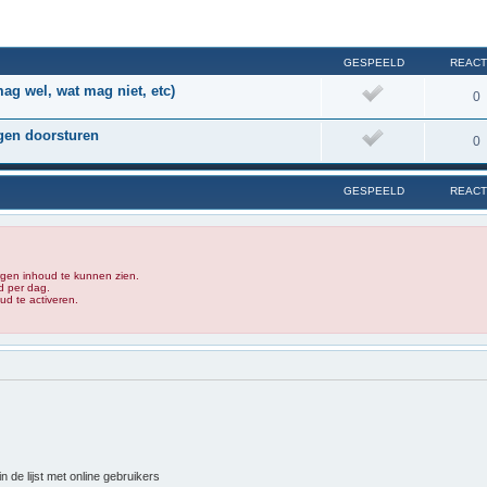
GESPEELD
REACT
g wel, wat mag niet, etc)
0
ngen doorsturen
0
GESPEELD
REACT
rgen inhoud te kunnen zien.
d per dag.
d te activeren.
 de lijst met online gebruikers