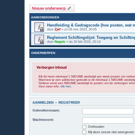
Nieuw onderwerp
AANKONDIGINGEN
Handleiding & Gedragscode (hoe posten, wat ma
door
Zjef
»
zo 05 nov 2023, 20:05
Reglement Schiftingslijst: Toegang en Schifti
door
Nagelz
»
do 26 feb 2015, 20:14
ONDERWERPEN
Verborgen inhoud
Elk lid moet minimaal 1 NIEUWE wedstrijd per week posten om verbo
Wanneer je een adblocker gebruikt is dit minimaal 1 NIEUWE wedstrij
Gelieve eerst een NIEUWE wedstrijd te posten om de verborgen inhou
Voor meer info:
klik hier
.
AANMELDEN
•
REGISTREER
Gebruikersnaam:
Wachtwoord:
Onthouden
Mij deze sessie niet weergeven in