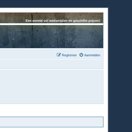
Een wereld vol wedstrijden en geschifte prijzen!
Registreer
Aanmelden