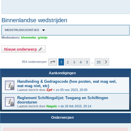
Binnenlandse wedstrijden
WEDSTRIJDICOONTJES
Moderators:
bloemeke
,
grietje
Nieuw onderwerp
Pagina
1
van
35
1
2
3
4
5
35
Volgende
854 onderwerpen
…
Aankondigingen
Handleiding & Gedragscode (hoe posten, wat mag wel,
wat mag niet, etc)
Laatste bericht door
Zjef
«
zo 05 nov 2023, 20:05
Reglement Schiftingslijst: Toegang en Schiftingen
doorsturen
Laatste bericht door
Nagelz
«
do 26 feb 2015, 20:14
Onderwerpen