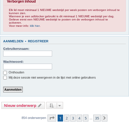
Verborgen inhoud
Elk lid moet minimaal 1 NIEUWE wedstrijd per week posten om verborgen inhoud te
kunnen zien.
Wanneer je een adblocker gebruikt is dit minimaal 1 NIEUWE wedstrijd per dag.
Gelieve eerst een NIEUWE wedstrijd te posten om de verborgen inhoud te
activeren.
Voor meer info:
klik hier
.
AANMELDEN
•
REGISTREER
Gebruikersnaam:
Wachtwoord:
Onthouden
Mij deze sessie niet weergeven in de lijst met online gebruikers
Nieuw onderwerp
Pagina
1
van
35
1
2
3
4
5
35
Volgende
854 onderwerpen
…