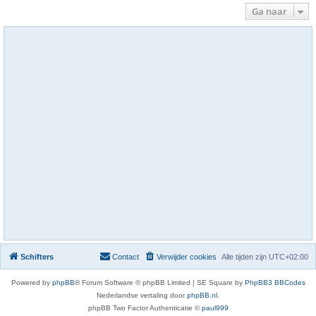
Ga naar
Schifters
Contact
Verwijder cookies
Alle tijden zijn
UTC+02:00
Powered by
phpBB
® Forum Software © phpBB Limited | SE Square by
PhpBB3 BBCodes
Nederlandse vertaling door
phpBB.nl
.
phpBB Two Factor Authenticatie ©
paul999