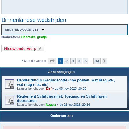
Binnenlandse wedstrijden
WEDSTRIJDICOONTJES
Moderators:
bloemeke
,
grietje
Nieuw onderwerp
Pagina
1
van
34
1
2
3
4
5
34
Volgende
842 onderwerpen
…
Aankondigingen
Handleiding & Gedragscode (hoe posten, wat mag wel,
wat mag niet, etc)
Laatste bericht door
Zjef
«
zo 05 nov 2023, 20:05
Reglement Schiftingslijst: Toegang en Schiftingen
doorsturen
Laatste bericht door
Nagelz
«
do 26 feb 2015, 20:14
Onderwerpen