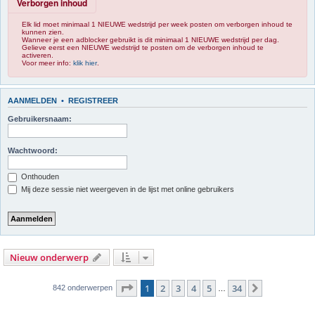
Verborgen inhoud
Elk lid moet minimaal 1 NIEUWE wedstrijd per week posten om verborgen inhoud te
kunnen zien.
Wanneer je een adblocker gebruikt is dit minimaal 1 NIEUWE wedstrijd per dag.
Gelieve eerst een NIEUWE wedstrijd te posten om de verborgen inhoud te
activeren.
Voor meer info:
klik hier
.
AANMELDEN
•
REGISTREER
Gebruikersnaam:
Wachtwoord:
Onthouden
Mij deze sessie niet weergeven in de lijst met online gebruikers
Nieuw onderwerp
Pagina
1
van
34
1
2
3
4
5
34
Volgende
842 onderwerpen
…