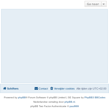
Ga naar
Schifters
Contact
Verwijder cookies
Alle tijden zijn
UTC+02:00
Powered by
phpBB
® Forum Software © phpBB Limited | SE Square by
PhpBB3 BBCodes
Nederlandse vertaling door
phpBB.nl
.
phpBB Two Factor Authenticatie ©
paul999