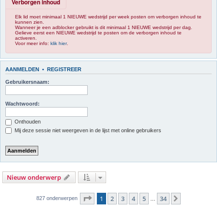
Verborgen inhoud
Elk lid moet minimaal 1 NIEUWE wedstrijd per week posten om verborgen inhoud te
kunnen zien.
Wanneer je een adblocker gebruikt is dit minimaal 1 NIEUWE wedstrijd per dag.
Gelieve eerst een NIEUWE wedstrijd te posten om de verborgen inhoud te
activeren.
Voor meer info:
klik hier
.
AANMELDEN
•
REGISTREER
Gebruikersnaam:
Wachtwoord:
Onthouden
Mij deze sessie niet weergeven in de lijst met online gebruikers
Nieuw onderwerp
Pagina
1
van
34
1
2
3
4
5
34
Volgende
827 onderwerpen
…