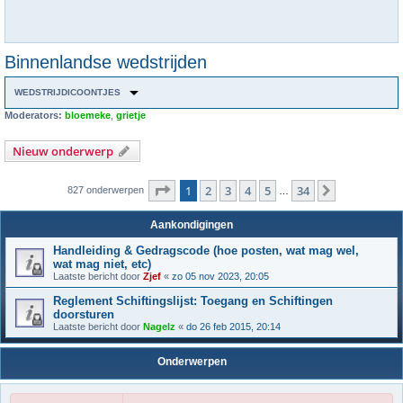
Binnenlandse wedstrijden
WEDSTRIJDICOONTJES
Moderators:
bloemeke
,
grietje
Nieuw onderwerp
Pagina
1
van
34
1
2
3
4
5
34
Volgende
827 onderwerpen
…
Aankondigingen
Handleiding & Gedragscode (hoe posten, wat mag wel,
wat mag niet, etc)
Laatste bericht door
Zjef
«
zo 05 nov 2023, 20:05
Reglement Schiftingslijst: Toegang en Schiftingen
doorsturen
Laatste bericht door
Nagelz
«
do 26 feb 2015, 20:14
Onderwerpen