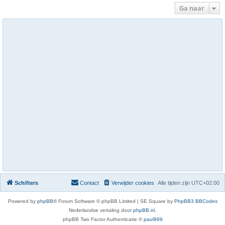
Ga naar
Schifters
Contact
Verwijder cookies
Alle tijden zijn
UTC+02:00
Powered by
phpBB
® Forum Software © phpBB Limited | SE Square by
PhpBB3 BBCodes
Nederlandse vertaling door
phpBB.nl
.
phpBB Two Factor Authenticatie ©
paul999