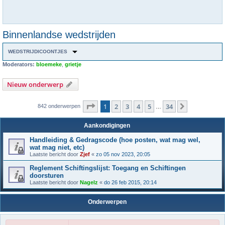
Binnenlandse wedstrijden
WEDSTRIJDICOONTJES
Moderators:
bloemeke
,
grietje
Nieuw onderwerp
Pagina
1
van
34
1
2
3
4
5
34
Volgende
842 onderwerpen
…
Aankondigingen
Handleiding & Gedragscode (hoe posten, wat mag wel,
wat mag niet, etc)
Laatste bericht door
Zjef
«
zo 05 nov 2023, 20:05
Reglement Schiftingslijst: Toegang en Schiftingen
doorsturen
Laatste bericht door
Nagelz
«
do 26 feb 2015, 20:14
Onderwerpen