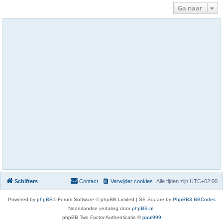
Ga naar
Schifters
Contact
Verwijder cookies
Alle tijden zijn
UTC+02:00
Powered by
phpBB
® Forum Software © phpBB Limited | SE Square by
PhpBB3 BBCodes
Nederlandse vertaling door
phpBB.nl
.
phpBB Two Factor Authenticatie ©
paul999