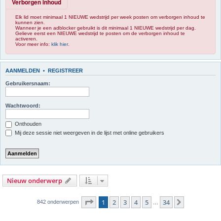
Verborgen inhoud
Elk lid moet minimaal 1 NIEUWE wedstrijd per week posten om verborgen inhoud te
kunnen zien.
Wanneer je een adblocker gebruikt is dit minimaal 1 NIEUWE wedstrijd per dag.
Gelieve eerst een NIEUWE wedstrijd te posten om de verborgen inhoud te
activeren.
Voor meer info:
klik hier
.
AANMELDEN
•
REGISTREER
Gebruikersnaam:
Wachtwoord:
Onthouden
Mij deze sessie niet weergeven in de lijst met online gebruikers
Nieuw onderwerp
Pagina
1
van
34
1
2
3
4
5
34
Volgende
842 onderwerpen
…