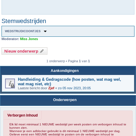
Stemwedstrijden
WEDSTRIJDICOONTJES
Moderator:
Miss Jones
Nieuw onderwerp
1 onderwerp • Pagina
1
van
1
Aankondigingen
Handleiding & Gedragscode (hoe posten, wat mag wel,
wat mag niet, etc)
Laatste bericht door
Zjef
«
zo 05 nov 2023, 20:05
Onderwerpen
Verborgen inhoud
Elk lid moet minimaal 1 NIEUWE wedstrijd per week posten om verborgen inhoud te
kunnen zien.
Wanneer je een adblocker gebruikt is dit minimaal 1 NIEUWE wedstrijd per dag.
Gelieve eerst een NIEUWE wedstrijd te posten om de verborgen inhoud te