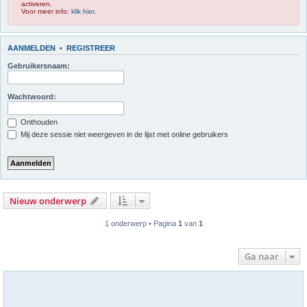
activeren.
Voor meer info:
klik hier
.
AANMELDEN
•
REGISTREER
Gebruikersnaam:
Wachtwoord:
Onthouden
Mij deze sessie niet weergeven in de lijst met online gebruikers
Nieuw onderwerp
1 onderwerp • Pagina
1
van
1
Ga naar