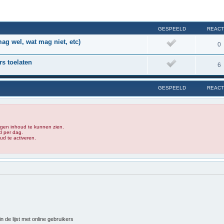
GESPEELD
REACT
g wel, wat mag niet, etc)
0
s toelaten
6
GESPEELD
REACT
rgen inhoud te kunnen zien.
d per dag.
d te activeren.
 de lijst met online gebruikers