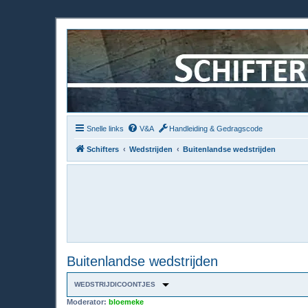
Snelle links
V&A
Handleiding & Gedragscode
Schifters
Wedstrijden
Buitenlandse wedstrijden
Buitenlandse wedstrijden
WEDSTRIJDICOONTJES
Moderator:
bloemeke