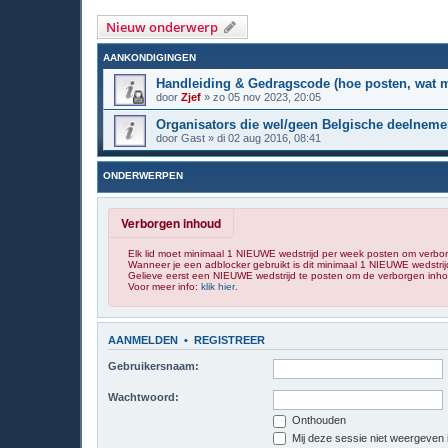
Nieuw onderwerp
AANKONDIGINGEN
Handleiding & Gedragscode (hoe posten, wat ma
door
Zjef
»
zo 05 nov 2023, 20:05
Organisators die wel/geen Belgische deelnemer
door
Gast
»
di 02 aug 2016, 08:41
ONDERWERPEN
Verborgen inhoud
Elk lid moet minimaal 1 NIEUWE wedstrijd per week posten om verbo
Wanneer je een adblocker gebruikt is dit minimaal 1 NIEUWE wedstrij
Gelieve eerst een NIEUWE wedstrijd te posten om de verborgen inhou
Voor meer info:
klik hier
.
AANMELDEN
•
REGISTREER
Gebruikersnaam:
Wachtwoord:
Onthouden
Mij deze sessie niet weergeven in