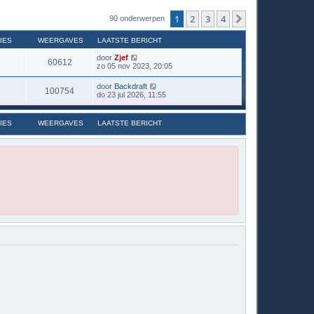
1
2
3
4
Volgende
90 onderwerpen
IES
WEERGAVES
LAATSTE BERICHT
door
Zjef
60612
zo 05 nov 2023, 20:05
door
Backdraft
100754
do 23 jul 2026, 11:55
IES
WEERGAVES
LAATSTE BERICHT