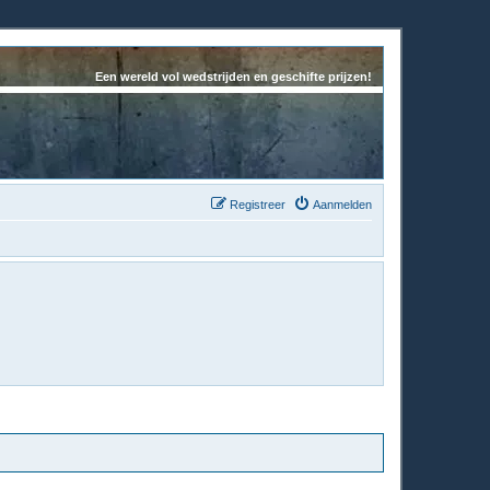
Een wereld vol wedstrijden en geschifte prijzen!
Registreer
Aanmelden