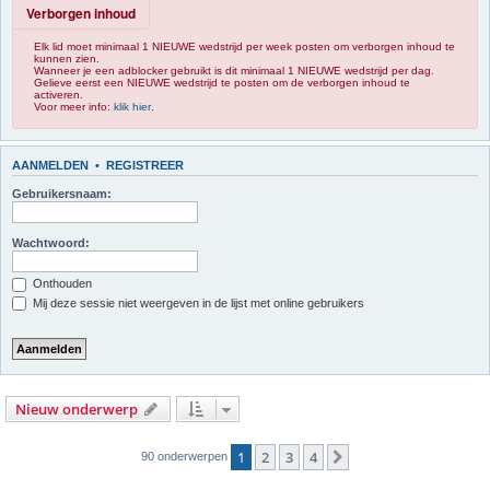
Verborgen inhoud
Elk lid moet minimaal 1 NIEUWE wedstrijd per week posten om verborgen inhoud te
kunnen zien.
Wanneer je een adblocker gebruikt is dit minimaal 1 NIEUWE wedstrijd per dag.
Gelieve eerst een NIEUWE wedstrijd te posten om de verborgen inhoud te
activeren.
Voor meer info:
klik hier
.
AANMELDEN
•
REGISTREER
Gebruikersnaam:
Wachtwoord:
Onthouden
Mij deze sessie niet weergeven in de lijst met online gebruikers
Nieuw onderwerp
1
2
3
4
Volgende
90 onderwerpen