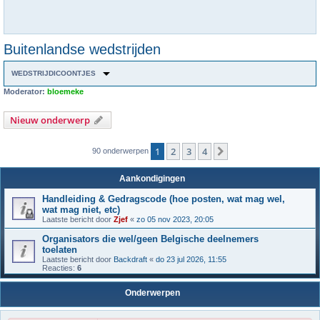
Buitenlandse wedstrijden
WEDSTRIJDICOONTJES
Moderator:
bloemeke
Nieuw onderwerp
1
2
3
4
Volgende
90 onderwerpen
Aankondigingen
Handleiding & Gedragscode (hoe posten, wat mag wel,
wat mag niet, etc)
Laatste bericht door
Zjef
«
zo 05 nov 2023, 20:05
Organisators die wel/geen Belgische deelnemers
toelaten
Laatste bericht door
Backdraft
«
do 23 jul 2026, 11:55
Reacties:
6
Onderwerpen