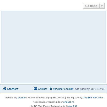
Ga naar
Schifters
Contact
Verwijder cookies
Alle tijden zijn
UTC+02:00
Powered by
phpBB
® Forum Software © phpBB Limited | SE Square by
PhpBB3 BBCodes
Nederlandse vertaling door
phpBB.nl
.
phpBB Two Factor Authenticatie ©
paul999