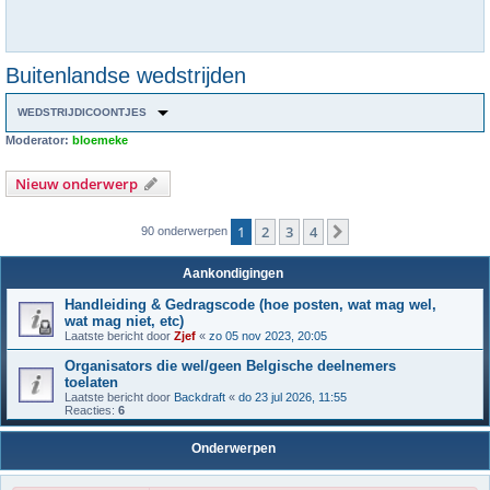
Buitenlandse wedstrijden
WEDSTRIJDICOONTJES
Moderator:
bloemeke
Nieuw onderwerp
1
2
3
4
Volgende
90 onderwerpen
Aankondigingen
Handleiding & Gedragscode (hoe posten, wat mag wel,
wat mag niet, etc)
Laatste bericht door
Zjef
«
zo 05 nov 2023, 20:05
Organisators die wel/geen Belgische deelnemers
toelaten
Laatste bericht door
Backdraft
«
do 23 jul 2026, 11:55
Reacties:
6
Onderwerpen