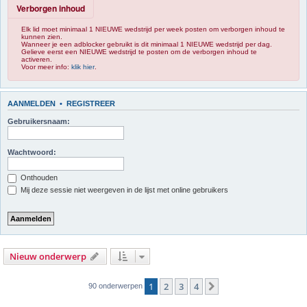
Verborgen inhoud
Elk lid moet minimaal 1 NIEUWE wedstrijd per week posten om verborgen inhoud te
kunnen zien.
Wanneer je een adblocker gebruikt is dit minimaal 1 NIEUWE wedstrijd per dag.
Gelieve eerst een NIEUWE wedstrijd te posten om de verborgen inhoud te
activeren.
Voor meer info:
klik hier
.
AANMELDEN
•
REGISTREER
Gebruikersnaam:
Wachtwoord:
Onthouden
Mij deze sessie niet weergeven in de lijst met online gebruikers
Nieuw onderwerp
1
2
3
4
Volgende
90 onderwerpen