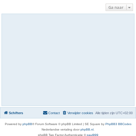
Ga naar
Schifters
Contact
Verwijder cookies
Alle tijden zijn
UTC+02:00
Powered by
phpBB
® Forum Software © phpBB Limited | SE Square by
PhpBB3 BBCodes
Nederlandse vertaling door
phpBB.nl
.
phpBB Two Factor Authenticatie ©
paul999