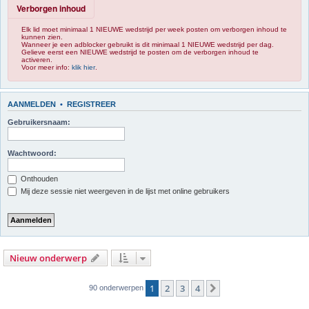
Verborgen inhoud
Elk lid moet minimaal 1 NIEUWE wedstrijd per week posten om verborgen inhoud te
kunnen zien.
Wanneer je een adblocker gebruikt is dit minimaal 1 NIEUWE wedstrijd per dag.
Gelieve eerst een NIEUWE wedstrijd te posten om de verborgen inhoud te
activeren.
Voor meer info:
klik hier
.
AANMELDEN
•
REGISTREER
Gebruikersnaam:
Wachtwoord:
Onthouden
Mij deze sessie niet weergeven in de lijst met online gebruikers
Nieuw onderwerp
1
2
3
4
Volgende
90 onderwerpen