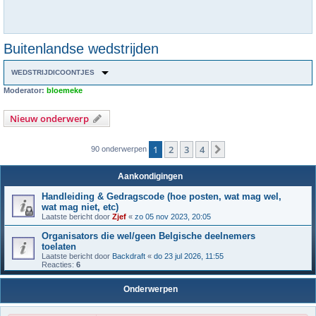
Buitenlandse wedstrijden
WEDSTRIJDICOONTJES
Moderator:
bloemeke
Nieuw onderwerp
1
2
3
4
Volgende
90 onderwerpen
Aankondigingen
Handleiding & Gedragscode (hoe posten, wat mag wel,
wat mag niet, etc)
Laatste bericht door
Zjef
«
zo 05 nov 2023, 20:05
Organisators die wel/geen Belgische deelnemers
toelaten
Laatste bericht door
Backdraft
«
do 23 jul 2026, 11:55
Reacties:
6
Onderwerpen