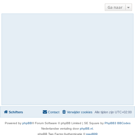
Ga naar
Schifters
Contact
Verwijder cookies
Alle tijden zijn
UTC+02:00
Powered by
phpBB
® Forum Software © phpBB Limited | SE Square by
PhpBB3 BBCodes
Nederlandse vertaling door
phpBB.nl
.
phpBB Two Factor Authenticatie ©
paul999