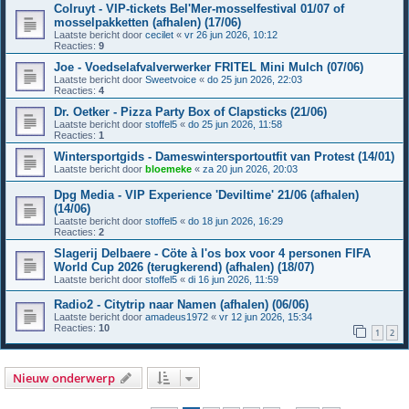
Colruyt - VIP-tickets Bel'Mer-mosselfestival 01/07 of
mosselpakketten (afhalen) (17/06)
Laatste bericht door
cecilet
«
vr 26 jun 2026, 10:12
Reacties:
9
Joe - Voedselafvalverwerker FRITEL Mini Mulch (07/06)
Laatste bericht door
Sweetvoice
«
do 25 jun 2026, 22:03
Reacties:
4
Dr. Oetker - Pizza Party Box of Clapsticks (21/06)
Laatste bericht door
stoffel5
«
do 25 jun 2026, 11:58
Reacties:
1
Wintersportgids - Dameswintersportoutfit van Protest (14/01)
Laatste bericht door
bloemeke
«
za 20 jun 2026, 20:03
Dpg Media - VIP Experience 'Deviltime' 21/06 (afhalen)
(14/06)
Laatste bericht door
stoffel5
«
do 18 jun 2026, 16:29
Reacties:
2
Slagerij Delbaere - Cöte à l'os box voor 4 personen FIFA
World Cup 2026 (terugkerend) (afhalen) (18/07)
Laatste bericht door
stoffel5
«
di 16 jun 2026, 11:59
Radio2 - Citytrip naar Namen (afhalen) (06/06)
Laatste bericht door
amadeus1972
«
vr 12 jun 2026, 15:34
Reacties:
10
1
2
Nieuw onderwerp