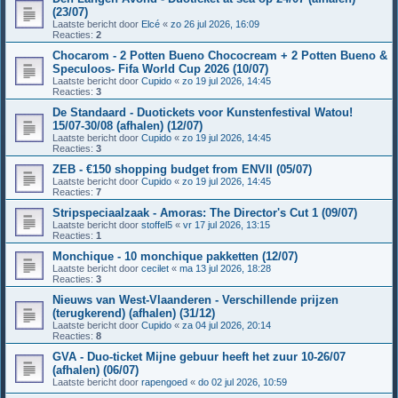
(23/07)
Laatste bericht door
Elcé
«
zo 26 jul 2026, 16:09
Reacties:
2
Chocarom - 2 Potten Bueno Chococream + 2 Potten Bueno &
Speculoos- Fifa World Cup 2026 (10/07)
Laatste bericht door
Cupido
«
zo 19 jul 2026, 14:45
Reacties:
3
De Standaard - Duotickets voor Kunstenfestival Watou!
15/07-30/08 (afhalen) (12/07)
Laatste bericht door
Cupido
«
zo 19 jul 2026, 14:45
Reacties:
3
ZEB - €150 shopping budget from ENVII (05/07)
Laatste bericht door
Cupido
«
zo 19 jul 2026, 14:45
Reacties:
7
Stripspeciaalzaak - Amoras: The Director's Cut 1 (09/07)
Laatste bericht door
stoffel5
«
vr 17 jul 2026, 13:15
Reacties:
1
Monchique - 10 monchique pakketten (12/07)
Laatste bericht door
cecilet
«
ma 13 jul 2026, 18:28
Reacties:
3
Nieuws van West-Vlaanderen - Verschillende prijzen
(terugkerend) (afhalen) (31/12)
Laatste bericht door
Cupido
«
za 04 jul 2026, 20:14
Reacties:
8
GVA - Duo-ticket Mijne gebuur heeft het zuur 10-26/07
(afhalen) (06/07)
Laatste bericht door
rapengoed
«
do 02 jul 2026, 10:59