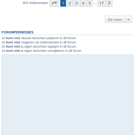
Pagina
1
van
17
1
2
3
4
5
17
Volgende
403 onderwerpen
…
Ga naar
FORUMPERMISSIES
Je
kunt niet
nieuwe berichten plaatsen in dit forum
Je
kunt niet
reageren op onderwerpen in dit forum
Je
kunt niet
je eigen berichten wijzigen in dit forum
Je
kunt niet
je eigen berichten verwijderen in dit forum