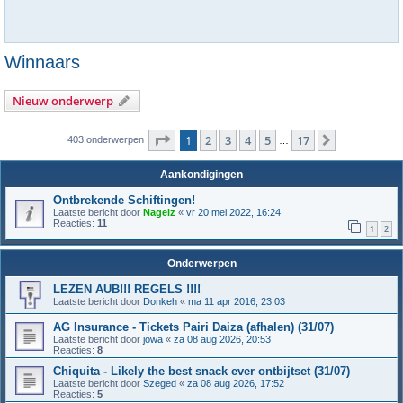
Winnaars
Nieuw onderwerp
Pagina
1
van
17
1
2
3
4
5
17
Volgende
403 onderwerpen
…
Aankondigingen
Ontbrekende Schiftingen!
Laatste bericht door
Nagelz
«
vr 20 mei 2022, 16:24
Reacties:
11
1
2
Onderwerpen
LEZEN AUB!!! REGELS !!!!
Laatste bericht door
Donkeh
«
ma 11 apr 2016, 23:03
AG Insurance - Tickets Pairi Daiza (afhalen) (31/07)
Laatste bericht door
jowa
«
za 08 aug 2026, 20:53
Reacties:
8
Chiquita - Likely the best snack ever ontbijtset (31/07)
Laatste bericht door
Szeged
«
za 08 aug 2026, 17:52
Reacties:
5