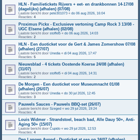
HLN - Familietickets Rijvers + eet- en drankbonnen 14-17/08
(dagelijks) (afhalen) (07/08)
Laatste bericht door
pete301073
«
do 06 aug 2026, 16:04
Reacties:
4
Proximus Pickx - Exclusieve vertoning Camp Rock 3 13/08 -
UGC Elsene (afhalen) (02/08)
Laatste bericht door
stoffel5
«
do 06 aug 2026, 14:03
Reacties:
2
HLN - Een duoticket voor de Gert & James Zomershow 07/08
(afhalen) (27/07)
Laatste bericht door
Unedia
«
di 04 aug 2026, 17:47
Reacties:
5
Nieuwsblad - 4 tickets Oostende Koerse 24/08 (afhalen)
(31/07)
Laatste bericht door
stoffel5
«
di 04 aug 2026, 14:31
Reacties:
2
De Morgen - Een duoticket voor Museumnacht 01/08
(afhalen) (26/07)
Laatste bericht door
Unedia
«
do 30 jul 2026, 12:45
Reacties:
3
Pauwels Sauces - Pauwels BBQ-set (26/07)
Laatste bericht door
Szeged
«
wo 29 jul 2026, 19:24
Reacties:
4
Louis Widmer - Strandstoel, beach bad, Alle Dauy 50+, Anti-
Aging 50+ (15/07)
Laatste bericht door
Cupido
«
wo 29 jul 2026, 12:53
Reacties:
4
Den Langen Avond - Duoticket at sea op 24/07 (afhalen)