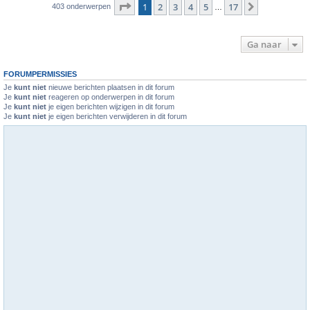
Pagina
1
van
17
1
2
3
4
5
17
Volgende
403 onderwerpen
…
Ga naar
FORUMPERMISSIES
Je
kunt niet
nieuwe berichten plaatsen in dit forum
Je
kunt niet
reageren op onderwerpen in dit forum
Je
kunt niet
je eigen berichten wijzigen in dit forum
Je
kunt niet
je eigen berichten verwijderen in dit forum