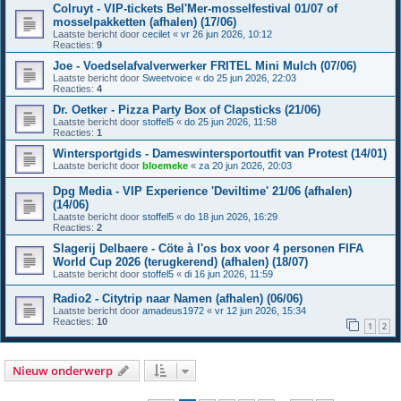
Colruyt - VIP-tickets Bel'Mer-mosselfestival 01/07 of
mosselpakketten (afhalen) (17/06)
Laatste bericht door
cecilet
«
vr 26 jun 2026, 10:12
Reacties:
9
Joe - Voedselafvalverwerker FRITEL Mini Mulch (07/06)
Laatste bericht door
Sweetvoice
«
do 25 jun 2026, 22:03
Reacties:
4
Dr. Oetker - Pizza Party Box of Clapsticks (21/06)
Laatste bericht door
stoffel5
«
do 25 jun 2026, 11:58
Reacties:
1
Wintersportgids - Dameswintersportoutfit van Protest (14/01)
Laatste bericht door
bloemeke
«
za 20 jun 2026, 20:03
Dpg Media - VIP Experience 'Deviltime' 21/06 (afhalen)
(14/06)
Laatste bericht door
stoffel5
«
do 18 jun 2026, 16:29
Reacties:
2
Slagerij Delbaere - Cöte à l'os box voor 4 personen FIFA
World Cup 2026 (terugkerend) (afhalen) (18/07)
Laatste bericht door
stoffel5
«
di 16 jun 2026, 11:59
Radio2 - Citytrip naar Namen (afhalen) (06/06)
Laatste bericht door
amadeus1972
«
vr 12 jun 2026, 15:34
Reacties:
10
1
2
Nieuw onderwerp