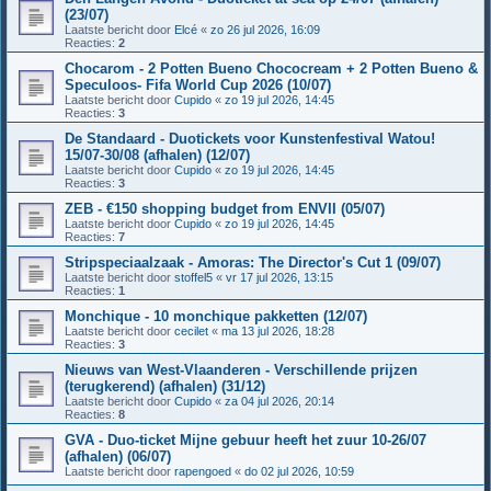
(23/07)
Laatste bericht door
Elcé
«
zo 26 jul 2026, 16:09
Reacties:
2
Chocarom - 2 Potten Bueno Chococream + 2 Potten Bueno &
Speculoos- Fifa World Cup 2026 (10/07)
Laatste bericht door
Cupido
«
zo 19 jul 2026, 14:45
Reacties:
3
De Standaard - Duotickets voor Kunstenfestival Watou!
15/07-30/08 (afhalen) (12/07)
Laatste bericht door
Cupido
«
zo 19 jul 2026, 14:45
Reacties:
3
ZEB - €150 shopping budget from ENVII (05/07)
Laatste bericht door
Cupido
«
zo 19 jul 2026, 14:45
Reacties:
7
Stripspeciaalzaak - Amoras: The Director's Cut 1 (09/07)
Laatste bericht door
stoffel5
«
vr 17 jul 2026, 13:15
Reacties:
1
Monchique - 10 monchique pakketten (12/07)
Laatste bericht door
cecilet
«
ma 13 jul 2026, 18:28
Reacties:
3
Nieuws van West-Vlaanderen - Verschillende prijzen
(terugkerend) (afhalen) (31/12)
Laatste bericht door
Cupido
«
za 04 jul 2026, 20:14
Reacties:
8
GVA - Duo-ticket Mijne gebuur heeft het zuur 10-26/07
(afhalen) (06/07)
Laatste bericht door
rapengoed
«
do 02 jul 2026, 10:59