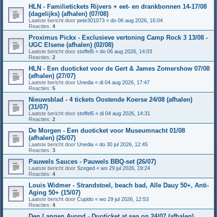
HLN - Familietickets Rijvers + eet- en drankbonnen 14-17/08
(dagelijks) (afhalen) (07/08)
Laatste bericht door
pete301073
«
do 06 aug 2026, 16:04
Reacties:
4
Proximus Pickx - Exclusieve vertoning Camp Rock 3 13/08 -
UGC Elsene (afhalen) (02/08)
Laatste bericht door
stoffel5
«
do 06 aug 2026, 14:03
Reacties:
2
HLN - Een duoticket voor de Gert & James Zomershow 07/08
(afhalen) (27/07)
Laatste bericht door
Unedia
«
di 04 aug 2026, 17:47
Reacties:
5
Nieuwsblad - 4 tickets Oostende Koerse 24/08 (afhalen)
(31/07)
Laatste bericht door
stoffel5
«
di 04 aug 2026, 14:31
Reacties:
2
De Morgen - Een duoticket voor Museumnacht 01/08
(afhalen) (26/07)
Laatste bericht door
Unedia
«
do 30 jul 2026, 12:45
Reacties:
3
Pauwels Sauces - Pauwels BBQ-set (26/07)
Laatste bericht door
Szeged
«
wo 29 jul 2026, 19:24
Reacties:
4
Louis Widmer - Strandstoel, beach bad, Alle Dauy 50+, Anti-
Aging 50+ (15/07)
Laatste bericht door
Cupido
«
wo 29 jul 2026, 12:53
Reacties:
4
Den Langen Avond - Duoticket at sea op 24/07 (afhalen)