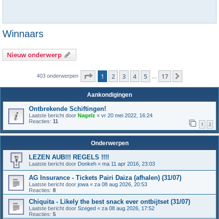
Winnaars
Nieuw onderwerp
Pagina
1
van
17
1
2
3
4
5
17
Volgende
403 onderwerpen
…
Aankondigingen
Ontbrekende Schiftingen!
Laatste bericht door
Nagelz
«
vr 20 mei 2022, 16:24
Reacties:
11
1
2
Onderwerpen
LEZEN AUB!!! REGELS !!!!
Laatste bericht door
Donkeh
«
ma 11 apr 2016, 23:03
AG Insurance - Tickets Pairi Daiza (afhalen) (31/07)
Laatste bericht door
jowa
«
za 08 aug 2026, 20:53
Reacties:
8
Chiquita - Likely the best snack ever ontbijtset (31/07)
Laatste bericht door
Szeged
«
za 08 aug 2026, 17:52
Reacties:
5