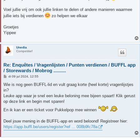
Voel jullie vrij om ook jullie linken te delen of andere manieren waarmee
jullie iets bij verdienen
zo helpen we elkaar
Groetjes
Yippee
Unedia
Competitief
Re: Enquêtes / Vragenlijsten / Punten verdienen / BUFFL app
/ Storewards / Mobrog ..........
B
di 09 jul 2024, 12:55
e
r
Wie is nog geen BUFFL-lid en vult graag korte (heel korte) vragenlijstjes
i
in?
c
h
Leuke app waar je snel een leuke beloning mee bijeen spaart! Klik gerust
t
op deze link en begin met sparen!
En ik kan er een ticket voor Pukkelpop mee winnen
Deel jouw mening in de BUFFL-app en word beloond! Registreer hier:
https://app.buffl.be/users/register?ref ... 008b9fc78a