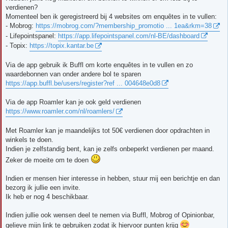
i
verdienen?
c
h
Momenteel ben ik geregistreerd bij 4 websites om enquêtes in te vullen:
t
- Mobrog:
https://mobrog.com/?membership_promotio ... 1ea&rkm=38
- Lifepointspanel:
https://app.lifepointspanel.com/nl-BE/dashboard
- Topix:
https://topix.kantar.be
Via de app gebruik ik Buffl om korte enquêtes in te vullen en zo
waardebonnen van onder andere bol te sparen
https://app.buffl.be/users/register?ref ... 004648e0d8
Via de app Roamler kan je ook geld verdienen
https://www.roamler.com/nl/roamlers/
Met Roamler kan je maandelijks tot 50€ verdienen door opdrachten in
winkels te doen.
Indien je zelfstandig bent, kan je zelfs onbeperkt verdienen per maand.
Zeker de moeite om te doen
Indien er mensen hier interesse in hebben, stuur mij een berichtje en dan
bezorg ik jullie een invite.
Ik heb er nog 4 beschikbaar.
Indien jullie ook wensen deel te nemen via Buffl, Mobrog of Opinionbar,
gelieve mijn link te gebruiken zodat ik hiervoor punten krijg