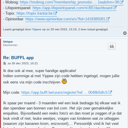
- Mobrog:
https://mobrog.com/?membership_promotio ... 1ea&rkm=38
- Lifepointspanel:
https://app.lifepointspanel.com/nl-BE/dashboard
- Topix:
https://topix.kantar.be
- Opinionbar:
https://www.opinionbar.com/e/s?fid=1419385081
Laatst gewijzigd door
Yippee
op zo 26 mei 2024, 13:19, 2 keer totaal gewijzigd.
Unique
Deelnemer
Re: BUFFL app
B
za 30 dec 2023, 10:21
e
r
Ik doe ook al mee, super handige applicatie!
i
Indien sommige al met Yippee zijn code hebben ingelogd, mogen jullie
c
h
ook eens via mijn code inschrijven
t
Mijn code:
https://app.buffl.be/users/register?ref ... 0048b5dfc5
Ik spaar per maand - 3 maanden wel een leuk bedragje bij elkaar wat ik
dan spendeer aan bonnen van bol.com. Het zijn zeer gemakkelijke
enquêtes. Bijvoorbeeld een reeks foto's en dan moet je zeggen of je dat
leuk vindt of niet, leuke weetjes, vragen van kinderen wat ze uitleggen
(waarom zijn bananen krom, enzovoort),... Persoonlijk vind ik het veel