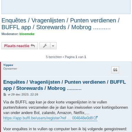
Enquêtes / Vragenlijsten / Punten verdienen /
BUFFL app / Storewards / Mobrog ..........
Moderator:
bloemeke
Plaats reactie
5 berichten • Pagina
1
van
1
Yippee
Opwarmer
Enquêtes / Vragenlijsten / Punten verdienen / BUFFL
app / Storewards / Mobrog ..........
B
vr 29 dec 2023, 22:26
e
r
Via de BUFFL app kan je door korte vragenlijsten in te vullen
i
punten/tokens verzamelen die je dan kan inwisselen voor kortingsbonnen
c
h
van onder andere Bol, zalando, Amazon, Netflix,…
t
https://app.buffl.be/users/register?ref ... 004648e0d8
Voor enquêtes in te vullen op computer ben ik bij volgende geregistreerd: