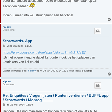
beter dan andere applicaties. Deze enquêtes zijn ook vaak op 15
seconden gedaan
Indien u meer info wil, stuur gerust een berichtje!
halony
Deelnemer
Storewards- App
B
vr 26 jan 2024, 14:05
e
r
https://play.google.com/store/apps/deta ... l=nl&gl=US
i
.Bij het openen krijg je dagelijks punten, ook bij het opladen van
c
h
kastickets van lidl en aldi.
t
Laatst gewijzigd door
halony
op vr 26 jan 2024, 14:15, 2 keer totaal gewijzigd.
Yippee
Opwarmer
Re: Enquêtes / Vragenlijsten / Punten verdienen / BUFFL app
/ Storewards / Mobrog ..........
B
zo 26 mei 2024, 13:16
e
r
Hebben jullie nog manieren om bonnen te winnen of om iets bij te