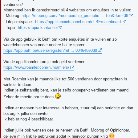
i
verdienen?
c
h
Momenteel ben ik geregistreerd bij 4 websites om enquêtes in te vullen:
t
- Mobrog:
https://mobrog.com/?membership_promotio ... 1ea&rkm=38
- Lifepointspanel:
https://app.lifepointspanel.com/nl-BE/dashboard
- Topix:
https://topix.kantar.be
Via de app gebruik ik Buffl om korte enquêtes in te vullen en zo
waardebonnen van onder andere bol te sparen
https://app.buffl.be/users/register?ref ... 004648e0d8
Via de app Roamler kan je ook geld verdienen
https://www.roamler.com/nl/roamlers/
Met Roamler kan je maandelijks tot 50€ verdienen door opdrachten in
winkels te doen.
Indien je zelfstandig bent, kan je zelfs onbeperkt verdienen per maand.
Zeker de moeite om te doen
Indien er mensen hier interesse in hebben, stuur mij een berichtje en dan
bezorg ik jullie een invite.
Ik heb er nog 4 beschikbaar.
Indien jullie ook wensen deel te nemen via Buffl, Mobrog of Opinionbar,
gelieve mijn link te gebruiken zodat ik hiervoor punten krijg