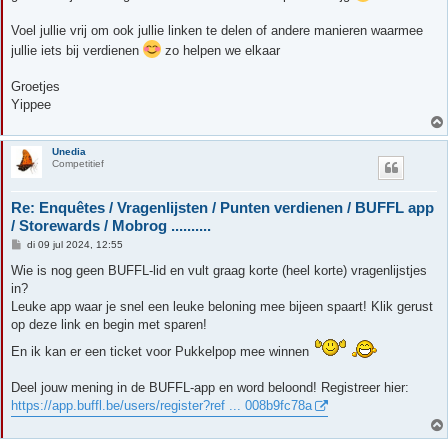
Voel jullie vrij om ook jullie linken te delen of andere manieren waarmee
jullie iets bij verdienen
zo helpen we elkaar
Groetjes
Yippee
Unedia
Competitief
Re: Enquêtes / Vragenlijsten / Punten verdienen / BUFFL app
/ Storewards / Mobrog ..........
B
di 09 jul 2024, 12:55
e
r
Wie is nog geen BUFFL-lid en vult graag korte (heel korte) vragenlijstjes
i
in?
c
h
Leuke app waar je snel een leuke beloning mee bijeen spaart! Klik gerust
t
op deze link en begin met sparen!
En ik kan er een ticket voor Pukkelpop mee winnen
Deel jouw mening in de BUFFL-app en word beloond! Registreer hier:
https://app.buffl.be/users/register?ref ... 008b9fc78a