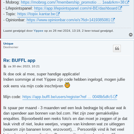
- Mobrog:
https://mobrog.com/?membership_promotio ... 1ea&rkm=38
- Lifepointspanel:
https://app.lifepointspanel.com/nl-BE/dashboard
- Topix:
https://topix.kantar.be
- Opinionbar:
https://www.opinionbar.com/e/s?fid=1419385081
Laatst gewijzigd door
Yippee
op zo 26 mei 2024, 13:19, 2 keer totaal gewijzigd.
Unique
Deelnemer
Re: BUFFL app
B
za 30 dec 2023, 10:21
e
r
Ik doe ook al mee, super handige applicatie!
i
Indien sommige al met Yippee zijn code hebben ingelogd, mogen jullie
c
h
ook eens via mijn code inschrijven
t
Mijn code:
https://app.buffl.be/users/register?ref ... 0048b5dfc5
Ik spaar per maand - 3 maanden wel een leuk bedragje bij elkaar wat ik
dan spendeer aan bonnen van bol.com. Het zijn zeer gemakkelijke
enquêtes. Bijvoorbeeld een reeks foto's en dan moet je zeggen of je dat
leuk vindt of niet, leuke weetjes, vragen van kinderen wat ze uitleggen
(waarom zijn bananen krom, enzovoort),... Persoonlijk vind ik het veel