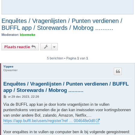
Enquêtes / Vragenlijsten / Punten verdienen /
BUFFL app / Storewards / Mobrog ..........
Moderator:
bloemeke
Plaats reactie
5 berichten • Pagina
1
van
1
Yippee
Opwarmer
Enquêtes / Vragenlijsten / Punten verdienen / BUFFL
app / Storewards / Mobrog ..........
B
vr 29 dec 2023, 22:26
e
r
Via de BUFFL app kan je door korte vragenlijsten in te vullen
i
punten/tokens verzamelen die je dan kan inwisselen voor kortingsbonnen
c
h
van onder andere Bol, zalando, Amazon, Netflix,…
t
https://app.buffl.be/users/register?ref ... 004648e0d8
Voor enquêtes in te vullen op computer ben ik bij volgende geregistreerd: