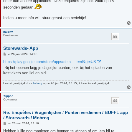
beter dan andere applicaties. Deze enquêtes zijn ook vaak op 15
seconden gedaan
Indien u meer info wil, stuur gerust een berichtje!
halony
Deelnemer
Storewards- App
B
vr 26 jan 2024, 14:05
e
r
https://play.google.com/store/apps/deta ... l=nl&gl=US
i
.Bij het openen krijg je dagelijks punten, ook bij het opladen van
c
h
kastickets van lidl en aldi.
t
Laatst gewijzigd door
halony
op vr 26 jan 2024, 14:15, 2 keer totaal gewijzigd.
Yippee
Opwarmer
Re: Enquêtes / Vragenlijsten / Punten verdienen / BUFFL app
/ Storewards / Mobrog ..........
B
zo 26 mei 2024, 13:16
e
r
Hebben jullie nog manieren om bonnen te winnen of om iets bij te