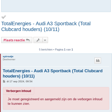
TotalEnergies - Audi A3 Sportback (Total
Clubcard houders) (10/11)
Plaats reactie
5 berichten • Pagina
1
van
1
spiroutje
Deelnemer
TotalEnergies - Audi A3 Sportback (Total Clubcard
houders) (10/11)
B
di 17 sep 2024, 09:54
e
r
Verborgen inhoud
i
c
h
Je moet geregistreerd en aangemeld zijn om de verborgen inhoud
t
te kunnen zien.