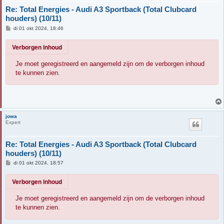
Re: Total Energies - Audi A3 Sportback (Total Clubcard
houders) (10/11)
B
di 01 okt 2024, 18:46
e
r
Verborgen inhoud
i
c
h
Je moet geregistreerd en aangemeld zijn om de verborgen inhoud
t
te kunnen zien.
jowa
Expert
Re: Total Energies - Audi A3 Sportback (Total Clubcard
houders) (10/11)
B
di 01 okt 2024, 18:57
e
r
Verborgen inhoud
i
c
h
Je moet geregistreerd en aangemeld zijn om de verborgen inhoud
t
te kunnen zien.