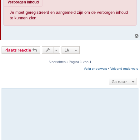
Verborgen inhoud
i
c
h
Je moet geregistreerd en aangemeld zijn om de verborgen inhoud
t
te kunnen zien.
Plaats reactie
5 berichten • Pagina
1
van
1
Vorig onderwerp
•
Volgend onderwerp
Ga naar