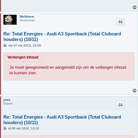
Meibloem
Deelnemer
Re: Total Energies - Audi A3 Sportback (Total Clubcard
houders) (10/11)
B
ma 07 okt 2024, 19:56
e
r
Verborgen inhoud
i
c
h
Je moet geregistreerd en aangemeld zijn om de verborgen inhoud
t
te kunnen zien.
jowa
Expert
Re: Total Energies - Audi A3 Sportback (Total Clubcard
houders) (10/11)
B
di 08 okt 2024, 13:10
e
r