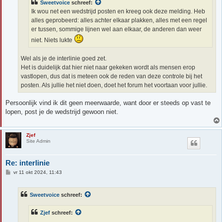
Sweetvoice
schreef:
Ik wou net een wedstrijd posten en kreeg ook deze melding. Heb
alles geprobeerd: alles achter elkaar plakken, alles met een regel
er tussen, sommige lijnen wel aan elkaar, de anderen dan weer
niet. Niets lukte
Wel als je de interlinie goed zet.
Het is duidelijk dat hier niet naar gekeken wordt als mensen erop
vastlopen, dus dat is meteen ook de reden van deze controle bij het
posten. Als jullie het niet doen, doet het forum het voortaan voor jullie.
Persoonlijk vind ik dit geen meerwaarde, want door er steeds op vast te
lopen, post je de wedstrijd gewoon niet.
Zjef
Site Admin
Re: interlinie
B
vr 11 okt 2024, 11:43
e
r
i
Sweetvoice
schreef:
c
h
t
Zjef
schreef: