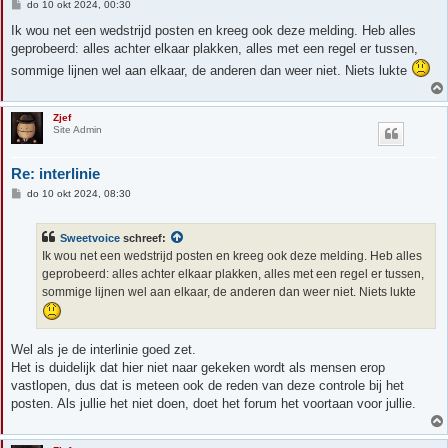
B
do 10 okt 2024, 00:30
e
r
Ik wou net een wedstrijd posten en kreeg ook deze melding. Heb alles
i
geprobeerd: alles achter elkaar plakken, alles met een regel er tussen,
c
h
sommige lijnen wel aan elkaar, de anderen dan weer niet. Niets lukte
t
Zjef
Site Admin
Re: interlinie
B
do 10 okt 2024, 08:30
e
r
i
Sweetvoice
schreef:
c
h
Ik wou net een wedstrijd posten en kreeg ook deze melding. Heb alles
t
geprobeerd: alles achter elkaar plakken, alles met een regel er tussen,
sommige lijnen wel aan elkaar, de anderen dan weer niet. Niets lukte
Wel als je de interlinie goed zet.
Het is duidelijk dat hier niet naar gekeken wordt als mensen erop
vastlopen, dus dat is meteen ook de reden van deze controle bij het
posten. Als jullie het niet doen, doet het forum het voortaan voor jullie.