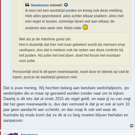
Sweetvoice
schreef:
Ik wou net een wedstrijd posten en kreeg ook deze melding.
Heb alles geprobeerd: alles achter elkaar plakken, alles met
een regel er tussen, sommige lijnen wel aan elkaar, de
anderen dan weer niet. Niets lukte
Wel als je de interlinie goed zet.
Het is duidelijk dat hier niet naar gekeken wordt als mensen erop
vastlopen, dus dat is meteen ook de reden van deze controle bij
het posten. Als jullie het niet doen, doet het forum het voortaan
voor jullie.
Persoonlijk vind ik dit geen meerwaarde, want door er steeds op vast te
lopen, post je de wedstrijd gewoon niet.
Dat is jouw mening. Wij hechten belang aan leesbare wedstrijdposts, ipv
wedstrijden die er maar op gezwierd worden zonder naar om te kijken.
Daarbij is dit iets dat al sinds 2015 als regel geldt, en waar jij nu van zegt
dat het geen meerwaarde is, dus dan vermoed ik dat je er ook al ruim 10
jaar geen aandacht aan schenkt, en dan snap ik ook wel waar de
frustratie bij mods komt dat ze dit al zo lang moeten blijven herhalen en
aanpassen.
Sweetvoice