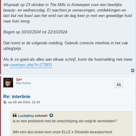
Afspraak op 23 oktober in The Mills in Antwerpen voor een heerlijke
beauty- en wellnessdag. Er wachten je verrassingen, ontdekkingen en
last but not least aan het eind van de dag keer je met een geweldige huid
naar huis terug.
Begint op 10/10/2024 tot 22/10/2024.
Dan komt er de volgende melding: Gebruik correcte interlinie in het vak
uitleg/prijs.
Als ik zo goed als alles aan elkaar schrijf, komt die foutmelding niet meer
zie
viewtopic.php?t=273931
Zjef
Site Admin
Re: interlinie
B
wo 09 okt 2024, 22:40
e
r
i
Luckyboy
schreef:
c
h
Is er een probleem met de omschrijving als volgt te vermelden?
t
Win een duo-ticket voor onze ELLE x Shiseido beautyschool.