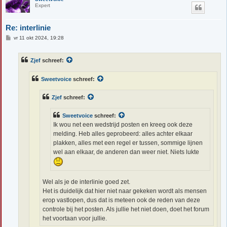
Expert
Re: interlinie
B
vr 11 okt 2024, 19:28
e
r
i
Zjef
schreef:
c
h
t
Sweetvoice
schreef:
Zjef
schreef:
Sweetvoice
schreef:
Ik wou net een wedstrijd posten en kreeg ook deze
melding. Heb alles geprobeerd: alles achter elkaar
plakken, alles met een regel er tussen, sommige lijnen
wel aan elkaar, de anderen dan weer niet. Niets lukte
Wel als je de interlinie goed zet.
Het is duidelijk dat hier niet naar gekeken wordt als mensen
erop vastlopen, dus dat is meteen ook de reden van deze
controle bij het posten. Als jullie het niet doen, doet het forum
het voortaan voor jullie.