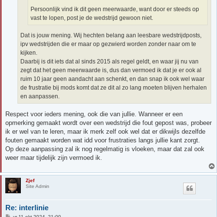
Persoonlijk vind ik dit geen meerwaarde, want door er steeds op
vast te lopen, post je de wedstrijd gewoon niet.
Dat is jouw mening. Wij hechten belang aan leesbare wedstrijdposts,
ipv wedstrijden die er maar op gezwierd worden zonder naar om te
kijken.
Daarbij is dit iets dat al sinds 2015 als regel geldt, en waar jij nu van
zegt dat het geen meerwaarde is, dus dan vermoed ik dat je er ook al
ruim 10 jaar geen aandacht aan schenkt, en dan snap ik ook wel waar
de frustratie bij mods komt dat ze dit al zo lang moeten blijven herhalen
en aanpassen.
Respect voor ieders mening, ook die van jullie. Wanneer er een
opmerking gemaakt wordt over een wedstrijd die fout gepost was, probeer
ik er wel van te leren, maar ik merk zelf ook wel dat er dikwijls dezelfde
fouten gemaakt worden wat idd voor frustraties langs jullie kant zorgt.
Op deze aanpassing zal ik nog regelmatig is vloeken, maar dat zal ook
weer maar tijdelijk zijn vermoed ik.
Zjef
Site Admin
Re: interlinie
B
vr 11 okt 2024, 21:00