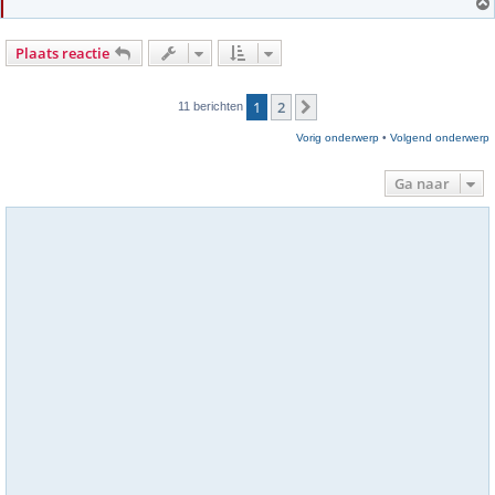
t
Plaats reactie
1
2
Volgende
11 berichten
Vorig onderwerp
•
Volgend onderwerp
Ga naar