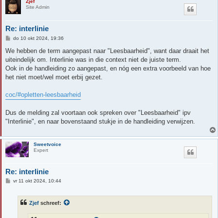
Zjef
Site Admin
Re: interlinie
B
do 10 okt 2024, 19:36
e
r
We hebben de term aangepast naar "Leesbaarheid", want daar draait het
i
uiteindelijk om. Interlinie was in die context niet de juiste term.
c
h
Ook in de handleiding zo aangepast, en nóg een extra voorbeeld van hoe
t
het niet moet/wel moet erbij gezet.
coc/#opletten-leesbaarheid
Dus de melding zal voortaan ook spreken over "Leesbaarheid" ipv
"Interlinie", en naar bovenstaand stukje in de handleiding verwijzen.
Sweetvoice
Expert
Re: interlinie
B
vr 11 okt 2024, 10:44
e
r
i
Zjef
schreef:
c
h
t