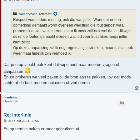
e
r
i
Sweetvoice
schreef:
c
h
Respect voor ieders mening, ook die van jullie. Wanneer er een
t
opmerking gemaakt wordt over een wedstrijd die fout gepost was,
probeer ik er wel van te leren, maar ik merk zelf ook wel dat er dikwijls
dezelfde fouten gemaakt worden wat idd voor frustraties langs jullie
kant zorgt.
Op deze aanpassing zal ik nog regelmatig is vloeken, maar dat zal ook
weer maar tijdelijk zijn vermoed ik.
Dat je erop vloekt betekent dat wij er niet naar moeten vragen of
aanpassen
En zo proberen we veel zaken bij de bron aan te pakken, ipv dat mods
achteraf de boel moeten opkuisen of verbeteren.
manitoba
Opwarmer
Re: interlinie
B
di 15 okt 2024, 17:07
e
r
En op termijn haken er meer gebruikers af...
i
c
h