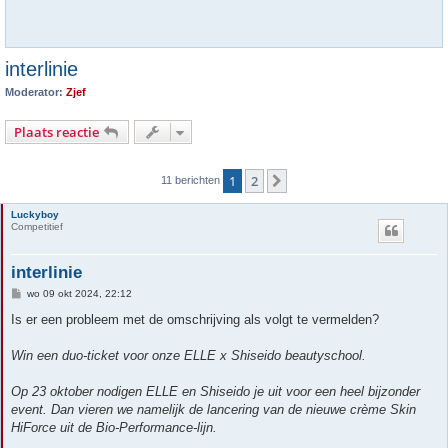
interlinie
Moderator:
Zjef
Plaats reactie
1
2
Volgende
11 berichten
Luckyboy
Competitief
interlinie
B
wo 09 okt 2024, 22:12
e
r
Is er een probleem met de omschrijving als volgt te vermelden?
i
c
h
Win een duo-ticket voor onze ELLE x Shiseido beautyschool.
t
Op 23 oktober nodigen ELLE en Shiseido je uit voor een heel bijzonder
event. Dan vieren we namelijk de lancering van de nieuwe crème Skin
HiForce uit de Bio-Performance-lijn.