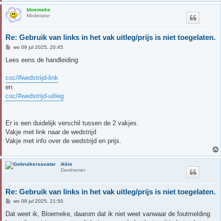
bloemeke
Moderator
Re: Gebruik van links in het vak uitleg/prijs is niet toegelaten.
B
wo 09 jul 2025, 20:45
e
r
Lees eens de handleiding
i
c
h
coc/#wedstrijd-link
t
en
coc/#wedstrijd-uitleg
Er is een duidelijk verschil tussen de 2 vakjes.
Vakje met link naar de wedstrijd
Vakje met info over de wedstrijd en prijs.
ikkie
Deelnemer
Re: Gebruik van links in het vak uitleg/prijs is niet toegelaten.
B
wo 09 jul 2025, 21:50
e
r
Dat weet ik, Bloemeke, daarom dat ik niet weet vanwaar de foutmelding
i