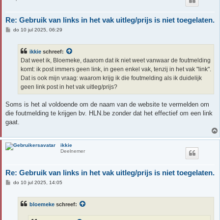
Re: Gebruik van links in het vak uitleg/prijs is niet toegelaten.
B
do 10 jul 2025, 06:29
e
r
i
ikkie
schreef:
c
h
Dat weet ik, Bloemeke, daarom dat ik niet weet vanwaar de foutmelding
t
komt: ik post immers geen link, in geen enkel vak, tenzij in het vak "link".
Dat is ook mijn vraag: waarom krijg ik die foutmelding als ik duidelijk
geen link post in het vak uitleg/prijs?
Soms is het al voldoende om de naam van de website te vermelden om
die foutmelding te krijgen bv. HLN.be zonder dat het effectief om een link
gaat.
ikkie
Deelnemer
Re: Gebruik van links in het vak uitleg/prijs is niet toegelaten.
B
do 10 jul 2025, 14:05
e
r
i
bloemeke
schreef:
c
h
t