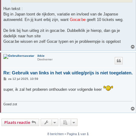
Hun tekst :
Big in Japan toont de rijkdom, variatie en invloed van de Japanse
autowereld. En jij kunt erbij zijn, want
Gocar.be
geeft 10 tickets weg.
De link bij hun uitleg zit in gocar.be. Dubbelklik je hierop, dan ga je
dadelijk naar hun site
Gocar.be wissen en zelf Gocar typen en je probleempje is opgelost
ikkie
Deelnemer
Re: Gebruik van links in het vak uitleg/prijs is niet toegelaten.
B
za 12 jul 2025, 10:59
e
r
super, ik zal het proberen onthouden voor volgende keer
i
c
h
t
Goed zot
Plaats reactie
8 berichten • Pagina
1
van
1