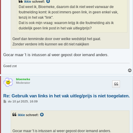
ikkie
schreef:
Dat weet ik, Bloemeke, daarom dat ik niet weet vanwaar de
foutmelding komt: ik post immers geen link, in geen enkel vak,
tenzij in het vak "link".
Dat is ook mijn vraag: waarom krijg ik die foutmelding als ik
duidelijk geen link post in het vak uitleg/prijs?
Geef dan tenminste door over welke wedstrijd het gaat.
Zonder verdere info kunnen we dit niet nakijken
Gocar maar 't is intussen al weer gepost door iemand anders.
Goed zot
bloemeke
Moderator
Re: Gebruik van links in het vak uitleg/prijs is niet toegelaten.
B
do 10 jul 2025, 16:09
e
r
i
ikkie
schreef:
c
h
t
Gocar maar 't is intussen al weer gepost door iemand anders.