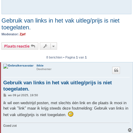
Gebruik van links in het vak uitleg/prijs is niet
toegelaten.
Moderator:
Zjef
Plaats reactie
8 berichten • Pagina
1
van
1
ikkie
Deelnemer
Gebruik van links in het vak uitleg/prijs is niet
toegelaten.
B
wo 09 jul 2025, 19:50
e
r
ik wil een wedstrijd posten, met slechts één link en die plaats ik mooi in
i
het vak "link" maar ik krijg steeds deze foutmelding: Gebruik van links in
c
h
het vak uitleg/prijs is niet toegelaten.
t
Goed zot