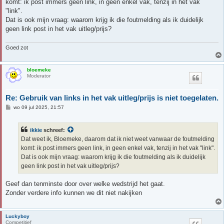
komt: ik post immers geen link, in geen enkel vak, tenzij in het vak
c
h
"link".
t
Dat is ook mijn vraag: waarom krijg ik die foutmelding als ik duidelijk
geen link post in het vak uitleg/prijs?
Goed zot
bloemeke
Moderator
Re: Gebruik van links in het vak uitleg/prijs is niet toegelaten.
B
wo 09 jul 2025, 21:57
e
r
i
ikkie
schreef:
c
h
Dat weet ik, Bloemeke, daarom dat ik niet weet vanwaar de foutmelding
t
komt: ik post immers geen link, in geen enkel vak, tenzij in het vak "link".
Dat is ook mijn vraag: waarom krijg ik die foutmelding als ik duidelijk
geen link post in het vak uitleg/prijs?
Geef dan tenminste door over welke wedstrijd het gaat.
Zonder verdere info kunnen we dit niet nakijken
Luckyboy
Competitief