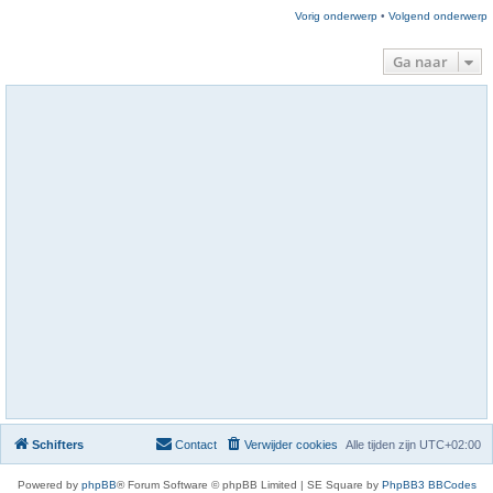
Vorig onderwerp
•
Volgend onderwerp
Ga naar
Schifters
Contact
Verwijder cookies
Alle tijden zijn
UTC+02:00
Powered by
phpBB
® Forum Software © phpBB Limited | SE Square by
PhpBB3 BBCodes