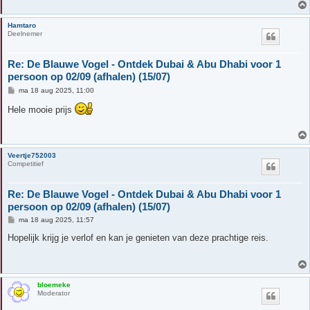
h
t
Hamtaro
Deelnemer
Re: De Blauwe Vogel - Ontdek Dubai & Abu Dhabi voor 1
persoon op 02/09 (afhalen) (15/07)
B
ma 18 aug 2025, 11:00
e
r
Hele mooie prijs
i
c
h
t
Veertje752003
Competitief
Re: De Blauwe Vogel - Ontdek Dubai & Abu Dhabi voor 1
persoon op 02/09 (afhalen) (15/07)
B
ma 18 aug 2025, 11:57
e
r
Hopelijk krijg je verlof en kan je genieten van deze prachtige reis.
i
c
h
t
bloemeke
Moderator