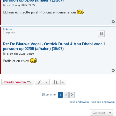
persoon op 02/09 (afhalen) (15/07)
B
ma 18 aug 2025, 22:27
e
r
Idd een écht zotte prijs! Proficiat en geniet ervan
i
c
h
t
Solaris
Competitief
Re: De Blauwe Vogel - Ontdek Dubai & Abu Dhabi voor 1
persoon op 02/09 (afhalen) (15/07)
B
di 19 aug 2025, 05:10
e
r
Proficiat en enjoy
i
c
h
t
Plaats reactie
1
2
Volgende
15 berichten
Vorig onderwerp
•
Volgend onderwerp
Ga naar