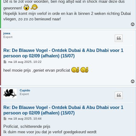
Dit is te zot voor woorden, ben nog altijd wat in shock maar deze dus
gewonnen!
Hopelijk komt mijn verlof in orde en kan ik binnen 2 weken richting Dubai
vliegen, zo zo zo benieuwd naar!
jowa
Expert
Re: De Blauwe Vogel - Ontdek Dubai & Abu Dhabi voor 1
persoon op 02/09 (afhalen) (15/07)
B
ma 18 aug 2025, 10:22
e
r
heel mooie prijs ,geniet ervan proficiat
i
c
h
t
Cupido
Expert
Re: De Blauwe Vogel - Ontdek Dubai & Abu Dhabi voor 1
persoon op 02/09 (afhalen) (15/07)
B
ma 18 aug 2025, 10:44
e
r
Proficiat, schitterende prijs
i
Ik duim mee voor jou dat je verlof goedgekeurd wordt
c