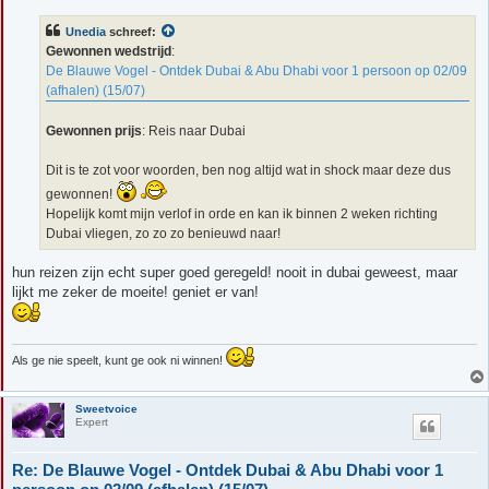
r
i
Unedia
schreef:
c
h
Gewonnen wedstrijd
:
t
De Blauwe Vogel - Ontdek Dubai & Abu Dhabi voor 1 persoon op 02/09
(afhalen) (15/07)
Gewonnen prijs
: Reis naar Dubai
Dit is te zot voor woorden, ben nog altijd wat in shock maar deze dus
gewonnen!
Hopelijk komt mijn verlof in orde en kan ik binnen 2 weken richting
Dubai vliegen, zo zo zo benieuwd naar!
hun reizen zijn echt super goed geregeld! nooit in dubai geweest, maar
lijkt me zeker de moeite! geniet er van!
Als ge nie speelt, kunt ge ook ni winnen!
Sweetvoice
Expert
Re: De Blauwe Vogel - Ontdek Dubai & Abu Dhabi voor 1