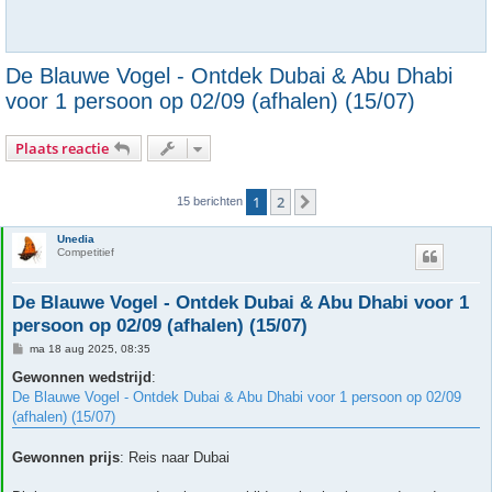
De Blauwe Vogel - Ontdek Dubai & Abu Dhabi
voor 1 persoon op 02/09 (afhalen) (15/07)
Plaats reactie
1
2
Volgende
15 berichten
Unedia
Competitief
De Blauwe Vogel - Ontdek Dubai & Abu Dhabi voor 1
persoon op 02/09 (afhalen) (15/07)
B
ma 18 aug 2025, 08:35
e
r
Gewonnen wedstrijd
:
i
De Blauwe Vogel - Ontdek Dubai & Abu Dhabi voor 1 persoon op 02/09
c
h
(afhalen) (15/07)
t
Gewonnen prijs
: Reis naar Dubai