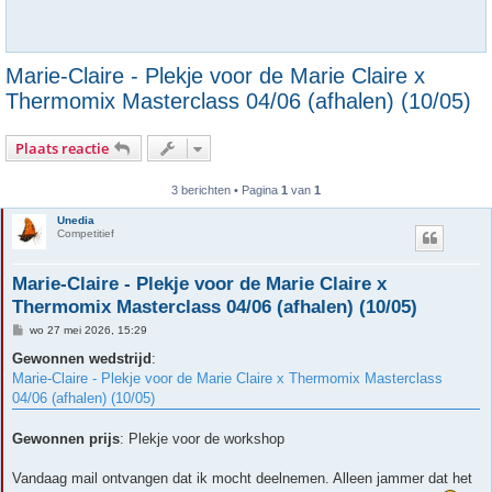
Marie-Claire - Plekje voor de Marie Claire x
Thermomix Masterclass 04/06 (afhalen) (10/05)
Plaats reactie
3 berichten • Pagina
1
van
1
Unedia
Competitief
Marie-Claire - Plekje voor de Marie Claire x
Thermomix Masterclass 04/06 (afhalen) (10/05)
B
wo 27 mei 2026, 15:29
e
r
Gewonnen wedstrijd
:
i
Marie-Claire - Plekje voor de Marie Claire x Thermomix Masterclass
c
h
04/06 (afhalen) (10/05)
t
Gewonnen prijs
: Plekje voor de workshop
Vandaag mail ontvangen dat ik mocht deelnemen. Alleen jammer dat het