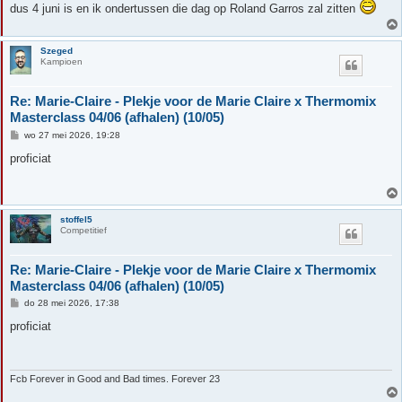
dus 4 juni is en ik ondertussen die dag op Roland Garros zal zitten
Szeged
Kampioen
Re: Marie-Claire - Plekje voor de Marie Claire x Thermomix
Masterclass 04/06 (afhalen) (10/05)
B
wo 27 mei 2026, 19:28
e
r
proficiat
i
c
h
t
stoffel5
Competitief
Re: Marie-Claire - Plekje voor de Marie Claire x Thermomix
Masterclass 04/06 (afhalen) (10/05)
B
do 28 mei 2026, 17:38
e
r
proficiat
i
c
h
t
Fcb Forever in Good and Bad times. Forever 23