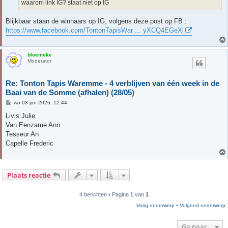
h
waarom link IG? staat niet op IG
t
Blijkbaar staan de winnaars op IG, volgens deze post op FB :
https://www.facebook.com/TontonTapisWar ... yXCQ4EGeXl
bloemeke
Moderator
Re: Tonton Tapis Waremme - 4 verblijven van één week in de
Baai van de Somme (afhalen) (28/05)
B
wo 03 jun 2026, 12:44
e
r
Livis Julie
i
Van Eenzame Ann
c
h
Tesseur An
t
Capelle Frederic
Plaats reactie
4 berichten • Pagina
1
van
1
Vorig onderwerp
•
Volgend onderwerp
Ga naar