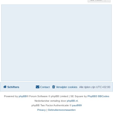
Schifters
Contact
Verwijder cookies
Alle tijden zijn
UTC+02:00
Powered by
phpBB
® Forum Software © phpBB Limited | SE Square by
PhpBB3 BBCodes
Nederlandse vertaling door
phpBB.nl
.
phpBB Two Factor Authenticatie ©
paul999
Privacy
|
Gebruikersvoorwaarden