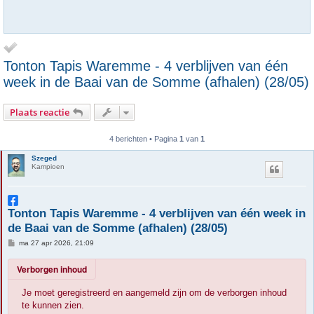
Tonton Tapis Waremme - 4 verblijven van één
week in de Baai van de Somme (afhalen) (28/05)
Plaats reactie
4 berichten • Pagina
1
van
1
Szeged
Kampioen
Tonton Tapis Waremme - 4 verblijven van één week in
de Baai van de Somme (afhalen) (28/05)
B
ma 27 apr 2026, 21:09
e
r
Verborgen inhoud
i
c
h
Je moet geregistreerd en aangemeld zijn om de verborgen inhoud
t
te kunnen zien.