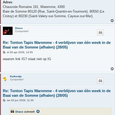
Adres
:
Chaussée Romaine 191, Waremme, 4300
Baie de Somme 80120 (Rue, Saint-Quentin-en-Tourmont), 80550 (Le
Crotoy) et 80230 (Saint-Valery-sur-Somme, Cayeux-sur-Mer).
Draco
Competitief
Re: Tonton Tapis Waremme - 4 verblijven van één week in de
Baai van de Somme (afhalen) (28/05)
B
di 28 apr 2026, 14:55
e
r
waarom link IG? staat niet op IG
i
c
h
t
Kuikentje
Competitief
Re: Tonton Tapis Waremme - 4 verblijven van één week in de
Baai van de Somme (afhalen) (28/05)
B
wo 03 jun 2026, 11:30
e
r
i
Draco
schreef:
c