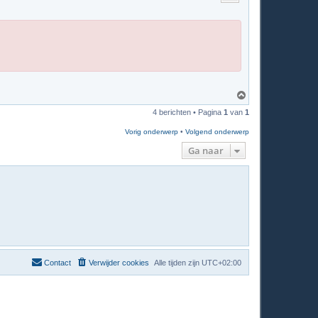
o
g
O
m
4 berichten • Pagina
1
van
1
h
o
Vorig onderwerp
•
Volgend onderwerp
o
g
Ga naar
Contact
Verwijder cookies
Alle tijden zijn
UTC+02:00