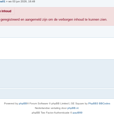
na01
»
wo 03 jun 2026, 16:48
 inhoud
geregistreerd en aangemeld zijn om de verborgen inhoud te kunnen zien.
Powered by
phpBB
® Forum Software © phpBB Limited | SE Square by
PhpBB3 BBCodes
Nederlandse vertaling door
phpBB.nl
.
phpBB Two Factor Authenticatie ©
paul999