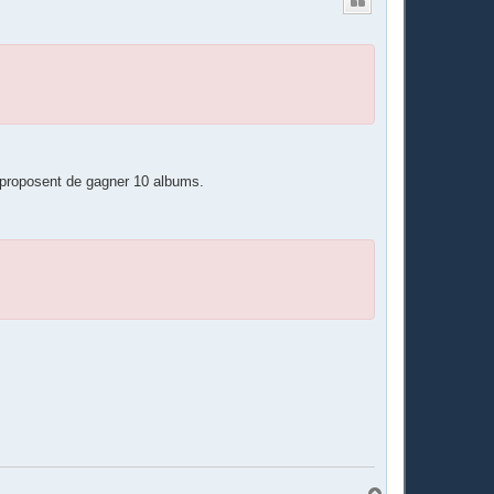
s proposent de gagner 10 albums.
O