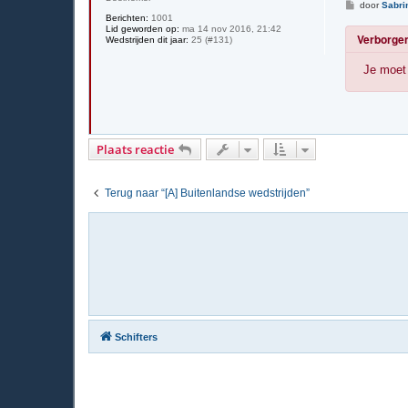
B
door
Sabri
e
Berichten:
1001
r
Lid geworden op:
ma 14 nov 2016, 21:42
Verborgen
i
Wedstrijden dit jaar:
25 (#131)
c
h
Je moet 
t
Plaats reactie
Terug naar “[A] Buitenlandse wedstrijden”
Schifters