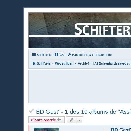
Snelle links
V&A
Handleiding & Gedragscode
Schifters
Wedstrijden
Archief
[A] Buitenlandse wedstr
BD Gest' - 1 des 10 albums de "Assi
Plaats reactie
BD Gest'