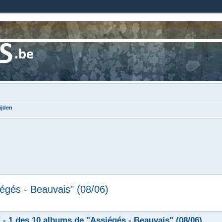
ijden
égés - Beauvais" (08/06)
 - 1 des 10 albums de "Assiégés - Beauvais" (08/06)