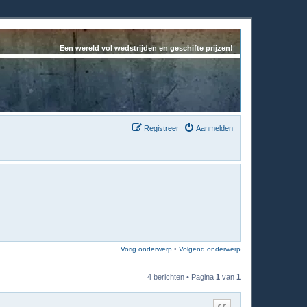
Een wereld vol wedstrijden en geschifte prijzen!
Registreer
Aanmelden
Vorig onderwerp
•
Volgend onderwerp
4 berichten • Pagina
1
van
1