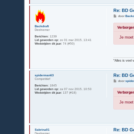
Re: BD Ge
B
door
Backd
e
r
Backdraft
Verborgen
i
Deelnemer
c
h
Berichten:
1239
Je moet 
t
Lid geworden op:
zo 01 mar 2015, 13:41
Wedstrijden dit jaar:
74 (#50)
"Alles is veel
Re: BD Ge
spiderman63
Competitief
B
door
spide
e
Berichten:
1845
r
Lid geworden op:
za 07 nov 2015, 10:53
Verborgen
i
Wedstrijden dit jaar:
137 (#18)
c
h
Je moet 
t
Re: BD Ge
Sabrina01
Deelnemer