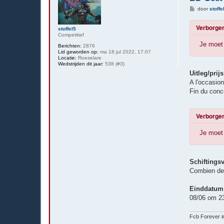
B
door
stoffe
e
r
Verborgen
i
stoffel5
c
Competitief
h
Je moet 
t
Berichten:
2876
Lid geworden op:
ma 18 jul 2022, 17:07
Locatie:
Roeselare
Wedstrijden dit jaar:
538 (#3)
Uitleg/prijs
A l'occasio
Fin du conc
Verborgen
Je moet 
Schiftings
Combien de
Einddatum
08/06 om 2
Fcb Forever i