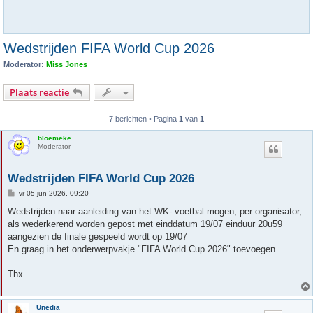
Wedstrijden FIFA World Cup 2026
Moderator:
Miss Jones
Plaats reactie
7 berichten • Pagina
1
van
1
bloemeke
Moderator
Wedstrijden FIFA World Cup 2026
B
vr 05 jun 2026, 09:20
e
r
Wedstrijden naar aanleiding van het WK- voetbal mogen, per organisator,
i
als wederkerend worden gepost met einddatum 19/07 einduur 20u59
c
h
aangezien de finale gespeeld wordt op 19/07
t
En graag in het onderwerpvakje "FIFA World Cup 2026" toevoegen
Thx
Unedia