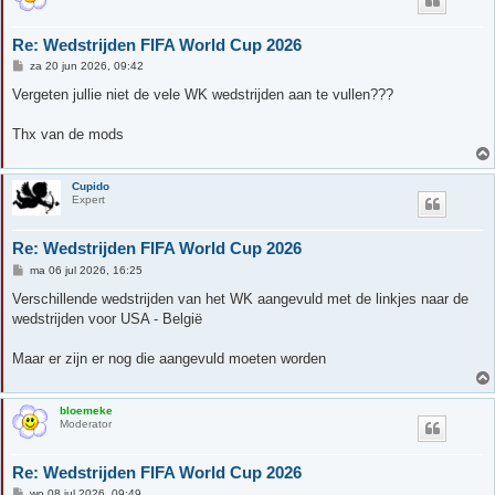
Re: Wedstrijden FIFA World Cup 2026
B
za 20 jun 2026, 09:42
e
r
Vergeten jullie niet de vele WK wedstrijden aan te vullen???
i
c
h
Thx van de mods
t
Cupido
Expert
Re: Wedstrijden FIFA World Cup 2026
B
ma 06 jul 2026, 16:25
e
r
Verschillende wedstrijden van het WK aangevuld met de linkjes naar de
i
wedstrijden voor USA - België
c
h
t
Maar er zijn er nog die aangevuld moeten worden
bloemeke
Moderator
Re: Wedstrijden FIFA World Cup 2026
B
wo 08 jul 2026, 09:49