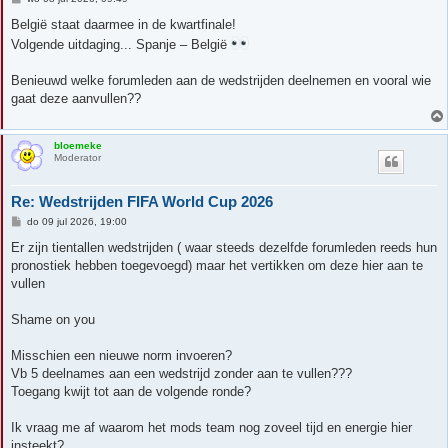
e
r
België staat daarmee in de kwartfinale!
i
Volgende uitdaging... Spanje – België
c
h
t
Benieuwd welke forumleden aan de wedstrijden deelnemen en vooral wie
gaat deze aanvullen??
bloemeke
Moderator
Re: Wedstrijden FIFA World Cup 2026
B
do 09 jul 2026, 19:00
e
r
Er zijn tientallen wedstrijden ( waar steeds dezelfde forumleden reeds hun
i
pronostiek hebben toegevoegd) maar het vertikken om deze hier aan te
c
h
vullen
t
Shame on you
Misschien een nieuwe norm invoeren?
Vb 5 deelnames aan een wedstrijd zonder aan te vullen???
Toegang kwijt tot aan de volgende ronde?
Ik vraag me af waarom het mods team nog zoveel tijd en energie hier
insteekt?