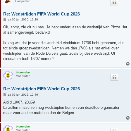
Competitief
Re: Wedstrijden FIFA World Cup 2026
B
za 06 jun 2026, 12:20
e
r
Ok, sorry, zie dit nu pas. Je hebt ondertussen de wedstrijd van Pizza Hut
i
al samengevoegd, bedankt!
c
h
t
Ik zag wel dat je voor die wedstrijd einddatum 17/06 hebt genomen, dus
tot einde groepswedstrijden. Nemen we dan 17/06 als het enkel over
wedstrijden van de Rode Duivels gaat, zoals bij deze wedstrijd. Of
einddatum toch 18/07 nemen?
bloemeke
Moderator
Re: Wedstrijden FIFA World Cup 2026
B
za 06 jun 2026, 12:46
e
r
Altijd 19/07. 20u59
i
Er zullen misschien nog wedstrijden komen van dezelfde organisator
c
h
maar voor andere matchen dan de Belgen
t
bloemeke
Moderator