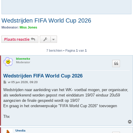
Wedstrijden FIFA World Cup 2026
Moderator:
Miss Jones
Plaats reactie
7 berichten • Pagina
1
van
1
bloemeke
Moderator
Wedstrijden FIFA World Cup 2026
B
vr 05 jun 2026, 09:20
e
r
Wedstrijden naar aanleiding van het WK- voetbal mogen, per organisator,
i
als wederkerend worden gepost met einddatum 19/07 einduur 20u59
c
h
aangezien de finale gespeeld wordt op 19/07
t
En graag in het onderwerpvakje "FIFA World Cup 2026" toevoegen
Thx
Unedia