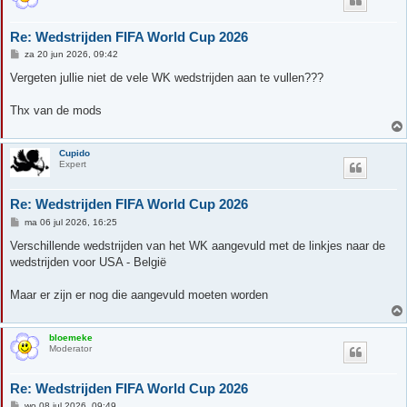
Re: Wedstrijden FIFA World Cup 2026
B
za 20 jun 2026, 09:42
e
r
Vergeten jullie niet de vele WK wedstrijden aan te vullen???
i
c
h
Thx van de mods
t
Cupido
Expert
Re: Wedstrijden FIFA World Cup 2026
B
ma 06 jul 2026, 16:25
e
r
Verschillende wedstrijden van het WK aangevuld met de linkjes naar de
i
wedstrijden voor USA - België
c
h
t
Maar er zijn er nog die aangevuld moeten worden
bloemeke
Moderator
Re: Wedstrijden FIFA World Cup 2026
B
wo 08 jul 2026, 09:49