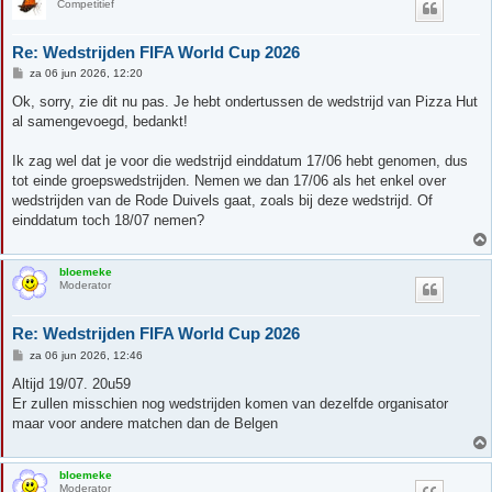
Competitief
Re: Wedstrijden FIFA World Cup 2026
B
za 06 jun 2026, 12:20
e
r
Ok, sorry, zie dit nu pas. Je hebt ondertussen de wedstrijd van Pizza Hut
i
al samengevoegd, bedankt!
c
h
t
Ik zag wel dat je voor die wedstrijd einddatum 17/06 hebt genomen, dus
tot einde groepswedstrijden. Nemen we dan 17/06 als het enkel over
wedstrijden van de Rode Duivels gaat, zoals bij deze wedstrijd. Of
einddatum toch 18/07 nemen?
bloemeke
Moderator
Re: Wedstrijden FIFA World Cup 2026
B
za 06 jun 2026, 12:46
e
r
Altijd 19/07. 20u59
i
Er zullen misschien nog wedstrijden komen van dezelfde organisator
c
h
maar voor andere matchen dan de Belgen
t
bloemeke
Moderator