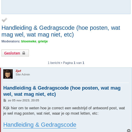
Handleiding & Gedragscode (hoe posten, wat
mag wel, wat mag niet, etc)
Moderators:
bloemeke
,
grietje
Gesloten
1 bericht • Pagina
1
van
1
Zjef
Site Admin
Handleiding & Gedragscode (hoe posten, wat mag
wel, wat mag niet, etc)
B
zo 05 nov 2023, 20:05
e
r
Kijk hier om te weten hoe je correct een wedstrijd of antwoord post, wat
i
je wel mag posten, wat niet, waar je op moet letten, etc:
c
h
t
Handleiding & Gedragscode