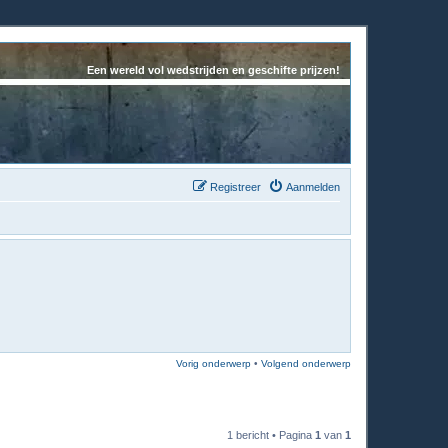
Een wereld vol wedstrijden en geschifte prijzen!
Registreer
Aanmelden
Vorig onderwerp
•
Volgend onderwerp
1 bericht • Pagina
1
van
1