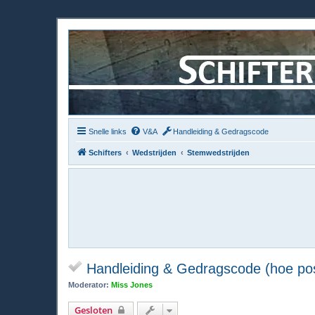
Snelle links
V&A
Handleiding & Gedragscode
Schifters
Wedstrijden
Stemwedstrijden
Handleiding & Gedragscode (hoe pos
Moderator:
Miss Jones
Gesloten