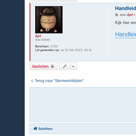
Handleid
B
door
Zjef
e
r
Kijk hier om
i
c
Handle
h
Zjef
t
Site Admin
Berichten:
1733
Lid geworden op:
za 21 feb 2015, 20:11
Gesloten
Terug naar “Stemwedstrijden”
Schifters