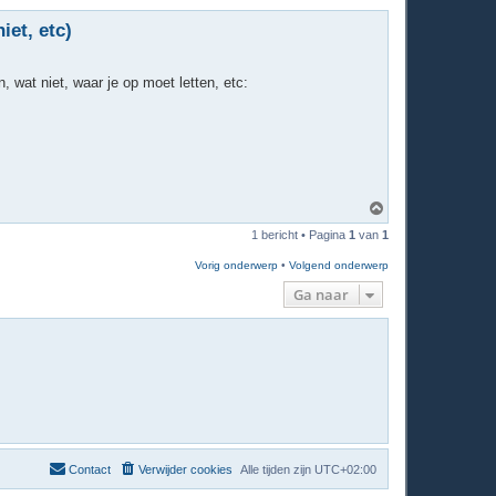
et, etc)
, wat niet, waar je op moet letten, etc:
O
m
1 bericht • Pagina
1
van
1
h
o
Vorig onderwerp
•
Volgend onderwerp
o
g
Ga naar
Contact
Verwijder cookies
Alle tijden zijn
UTC+02:00