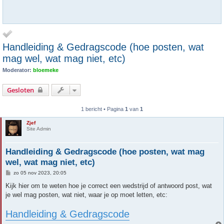
Handleiding & Gedragscode (hoe posten, wat
mag wel, wat mag niet, etc)
Moderator:
bloemeke
Gesloten
1 bericht • Pagina
1
van
1
Zjef
Site Admin
Handleiding & Gedragscode (hoe posten, wat mag
wel, wat mag niet, etc)
B
zo 05 nov 2023, 20:05
e
r
Kijk hier om te weten hoe je correct een wedstrijd of antwoord post, wat
i
je wel mag posten, wat niet, waar je op moet letten, etc:
c
h
t
Handleiding & Gedragscode