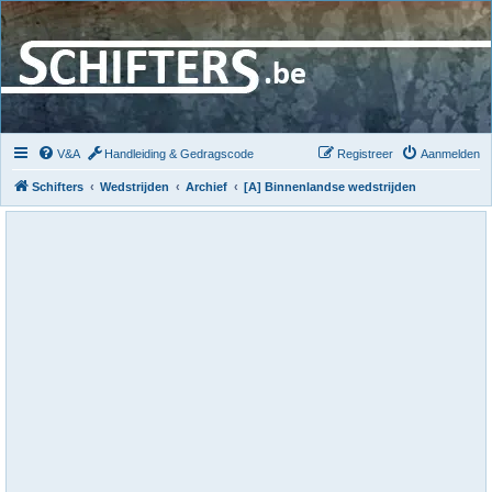
V&A
Handleiding & Gedragscode
Registreer
Aanmelden
Schifters
Wedstrijden
Archief
[A] Binnenlandse wedstrijden