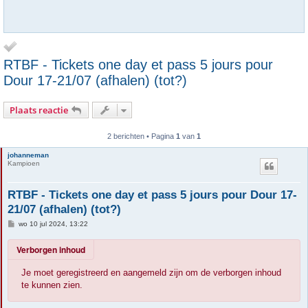
RTBF - Tickets one day et pass 5 jours pour
Dour 17-21/07 (afhalen) (tot?)
Plaats reactie
2 berichten • Pagina
1
van
1
johanneman
Kampioen
RTBF - Tickets one day et pass 5 jours pour Dour 17-
21/07 (afhalen) (tot?)
B
wo 10 jul 2024, 13:22
e
r
Verborgen inhoud
i
c
h
Je moet geregistreerd en aangemeld zijn om de verborgen inhoud
t
te kunnen zien.