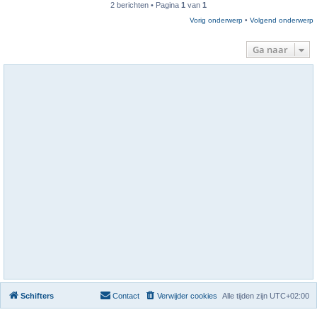
2 berichten • Pagina
1
van
1
Vorig onderwerp
•
Volgend onderwerp
Ga naar
Schifters
Contact
Verwijder cookies
Alle tijden zijn
UTC+02:00