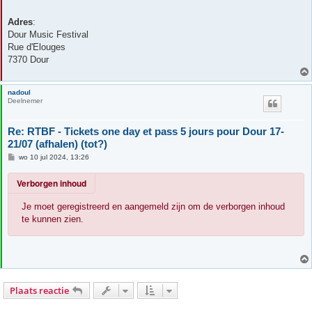
Adres
:
Dour Music Festival
Rue d'Elouges
7370 Dour
nadoul
Deelnemer
Re: RTBF - Tickets one day et pass 5 jours pour Dour 17-
21/07 (afhalen) (tot?)
B
wo 10 jul 2024, 13:26
e
r
Verborgen inhoud
i
c
h
Je moet geregistreerd en aangemeld zijn om de verborgen inhoud
t
te kunnen zien.
Plaats reactie