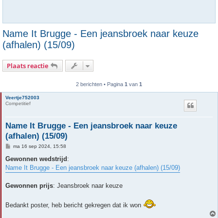
Name It Brugge - Een jeansbroek naar keuze
(afhalen) (15/09)
Plaats reactie
2 berichten • Pagina
1
van
1
Veertje752003
Competitief
Name It Brugge - Een jeansbroek naar keuze
(afhalen) (15/09)
B
ma 16 sep 2024, 15:58
e
r
Gewonnen wedstrijd
:
i
Name It Brugge - Een jeansbroek naar keuze (afhalen) (15/09)
c
h
t
Gewonnen prijs
: Jeansbroek naar keuze
Bedankt poster, heb bericht gekregen dat ik won