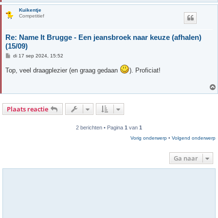
Kuikentje
Competitief
Re: Name It Brugge - Een jeansbroek naar keuze (afhalen)
(15/09)
B
di 17 sep 2024, 15:52
e
r
Top, veel draagplezier (en graag gedaan
). Proficiat!
i
c
h
t
Plaats reactie
2 berichten • Pagina
1
van
1
Vorig onderwerp
•
Volgend onderwerp
Ga naar