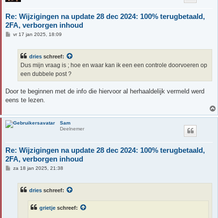
Re: Wijzigingen na update 28 dec 2024: 100% terugbetaald,
2FA, verborgen inhoud
B
vr 17 jan 2025, 18:09
e
r
i
dries
schreef:
c
h
Dus mijn vraag is ; hoe en waar kan ik een een controle doorvoeren op
t
een dubbele post ?
Door te beginnen met de info die hiervoor al herhaaldelijk vermeld werd
eens te lezen.
Sam
Deelnemer
Re: Wijzigingen na update 28 dec 2024: 100% terugbetaald,
2FA, verborgen inhoud
B
za 18 jan 2025, 21:38
e
r
i
dries
schreef:
c
h
t
grietje
schreef: