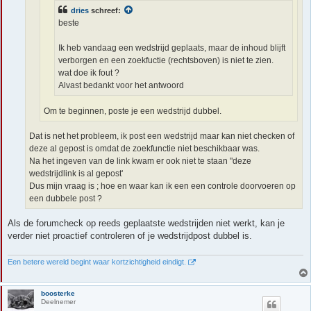
dries
schreef:
beste
Ik heb vandaag een wedstrijd geplaats, maar de inhoud blijft
verborgen en een zoekfuctie (rechtsboven) is niet te zien.
wat doe ik fout ?
Alvast bedankt voor het antwoord
Om te beginnen, poste je een wedstrijd dubbel.
Dat is net het probleem, ik post een wedstrijd maar kan niet checken of
deze al gepost is omdat de zoekfunctie niet beschikbaar was.
Na het ingeven van de link kwam er ook niet te staan "deze
wedstrijdlink is al gepost'
Dus mijn vraag is ; hoe en waar kan ik een een controle doorvoeren op
een dubbele post ?
Als de forumcheck op reeds geplaatste wedstrijden niet werkt, kan je
verder niet proactief controleren of je wedstrijdpost dubbel is.
Een betere wereld begint waar kortzichtigheid eindigt.
boosterke
Deelnemer