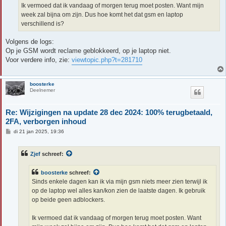
Ik vermoed dat ik vandaag of morgen terug moet posten. Want mijn
week zal bijna om zijn. Dus hoe komt het dat gsm en laptop
verschillend is?
Volgens de logs:
Op je GSM wordt reclame geblokkeerd, op je laptop niet.
Voor verdere info, zie:
viewtopic.php?t=281710
boosterke
Deelnemer
Re: Wijzigingen na update 28 dec 2024: 100% terugbetaald,
2FA, verborgen inhoud
B
di 21 jan 2025, 19:36
e
r
i
Zjef
schreef:
c
h
t
boosterke
schreef:
Sinds enkele dagen kan ik via mijn gsm niets meer zien terwijl ik
op de laptop wel alles kan/kon zien de laatste dagen. Ik gebruik
op beide geen adblockers.
Ik vermoed dat ik vandaag of morgen terug moet posten. Want