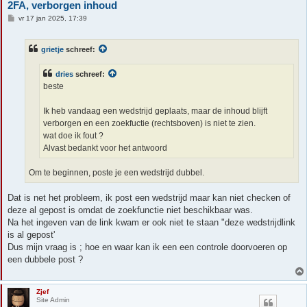
2FA, verborgen inhoud
B
vr 17 jan 2025, 17:39
e
r
i
grietje
schreef:
c
h
t
dries
schreef:
beste
Ik heb vandaag een wedstrijd geplaats, maar de inhoud blijft
verborgen en een zoekfuctie (rechtsboven) is niet te zien.
wat doe ik fout ?
Alvast bedankt voor het antwoord
Om te beginnen, poste je een wedstrijd dubbel.
Dat is net het probleem, ik post een wedstrijd maar kan niet checken of
deze al gepost is omdat de zoekfunctie niet beschikbaar was.
Na het ingeven van de link kwam er ook niet te staan "deze wedstrijdlink
is al gepost'
Dus mijn vraag is ; hoe en waar kan ik een een controle doorvoeren op
een dubbele post ?
Zjef
Site Admin