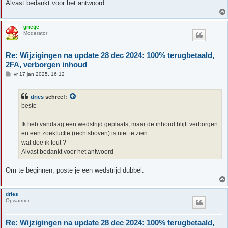
Alvast bedankt voor het antwoord
grietje
Moderator
Re: Wijzigingen na update 28 dec 2024: 100% terugbetaald,
2FA, verborgen inhoud
B
vr 17 jan 2025, 16:12
e
r
i
dries
schreef:
c
h
beste
t
Ik heb vandaag een wedstrijd geplaats, maar de inhoud blijft verborgen
en een zoekfuctie (rechtsboven) is niet te zien.
wat doe ik fout ?
Alvast bedankt voor het antwoord
Om te beginnen, poste je een wedstrijd dubbel.
dries
Opwarmer
Re: Wijzigingen na update 28 dec 2024: 100% terugbetaald,