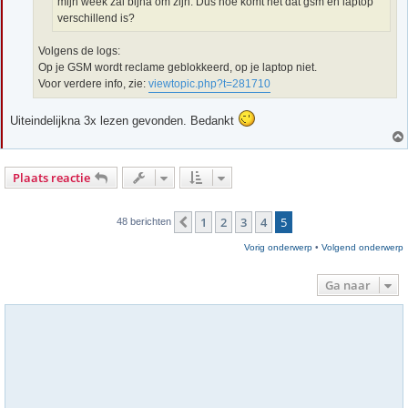
mijn week zal bijna om zijn. Dus hoe komt het dat gsm en laptop
verschillend is?
Volgens de logs:
Op je GSM wordt reclame geblokkeerd, op je laptop niet.
Voor verdere info, zie:
viewtopic.php?t=281710
Uiteindelijkna 3x lezen gevonden. Bedankt
Plaats reactie
1
2
3
4
5
Vorige
48 berichten
Vorig onderwerp
•
Volgend onderwerp
Ga naar