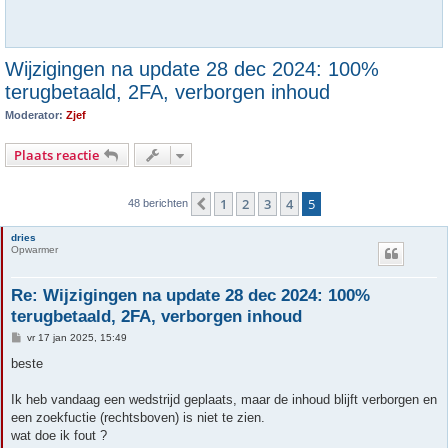
Wijzigingen na update 28 dec 2024: 100%
terugbetaald, 2FA, verborgen inhoud
Moderator:
Zjef
Plaats reactie
1
2
3
4
5
Vorige
48 berichten
dries
Opwarmer
Re: Wijzigingen na update 28 dec 2024: 100%
terugbetaald, 2FA, verborgen inhoud
B
vr 17 jan 2025, 15:49
e
r
beste
i
c
h
Ik heb vandaag een wedstrijd geplaats, maar de inhoud blijft verborgen en
t
een zoekfuctie (rechtsboven) is niet te zien.
wat doe ik fout ?