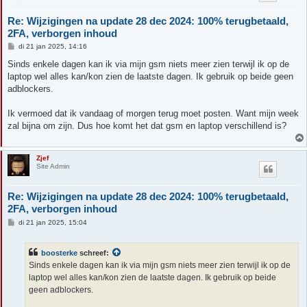
Re: Wijzigingen na update 28 dec 2024: 100% terugbetaald,
2FA, verborgen inhoud
B
di 21 jan 2025, 14:16
e
r
Sinds enkele dagen kan ik via mijn gsm niets meer zien terwijl ik op de
i
laptop wel alles kan/kon zien de laatste dagen. Ik gebruik op beide geen
c
h
adblockers.
t
Ik vermoed dat ik vandaag of morgen terug moet posten. Want mijn week
zal bijna om zijn. Dus hoe komt het dat gsm en laptop verschillend is?
Zjef
Site Admin
Re: Wijzigingen na update 28 dec 2024: 100% terugbetaald,
2FA, verborgen inhoud
B
di 21 jan 2025, 15:04
e
r
i
boosterke
schreef:
c
h
Sinds enkele dagen kan ik via mijn gsm niets meer zien terwijl ik op de
t
laptop wel alles kan/kon zien de laatste dagen. Ik gebruik op beide
geen adblockers.