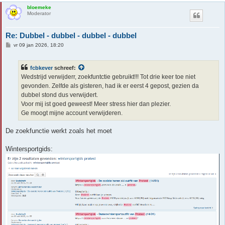
bloemeke
Moderator
Re: Dubbel - dubbel - dubbel - dubbel
B
vr 09 jan 2026, 18:20
e
r
i
fcbkever
schreef:
c
h
Wedstrijd verwijderr, zoekfuntctie gebruikt!!! Tot drie keer toe niet
t
gevonden. Zelfde als gisteren, had ik er eerst 4 gepost, gezien da
dubbel stond dus verwijdert.
Voor mij ist goed geweest! Meer stress hier dan plezier.
Ge moogt mijne account verwijderen.
De zoekfunctie werkt zoals het moet
Wintersportgids: