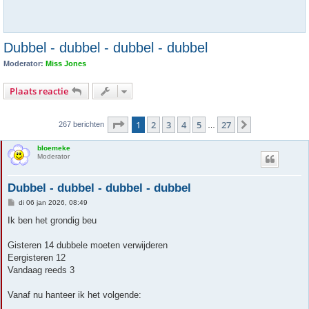
Dubbel - dubbel - dubbel - dubbel
Moderator:
Miss Jones
Plaats reactie
Pagina
1
van
27
1
2
3
4
5
27
Volgende
267 berichten
…
bloemeke
Moderator
Dubbel - dubbel - dubbel - dubbel
B
di 06 jan 2026, 08:49
e
r
Ik ben het grondig beu
i
c
h
Gisteren 14 dubbele moeten verwijderen
t
Eergisteren 12
Vandaag reeds 3
Vanaf nu hanteer ik het volgende: