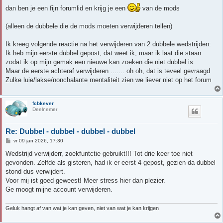
dan ben je een fijn forumlid en krijg je een
van de mods
(alleen de dubbele die de mods moeten verwijderen tellen)
Ik kreeg volgende reactie na het verwijderen van 2 dubbele wedstrijden:
Ik heb mijn eerste dubbel gepost, dat weet ik, maar ik laat die staan
zodat ik op mijn gemak een nieuwe kan zoeken die niet dubbel is
Maar de eerste achteraf verwijderen ....... oh oh, dat is teveel gevraagd
Zulke luie/lakse/nonchalante mentaliteit zien we liever niet op het forum
fcbkever
Deelnemer
Re: Dubbel - dubbel - dubbel - dubbel
B
vr 09 jan 2026, 17:30
e
r
Wedstrijd verwijderr, zoekfuntctie gebruikt!!! Tot drie keer toe niet
i
gevonden. Zelfde als gisteren, had ik er eerst 4 gepost, gezien da dubbel
c
h
stond dus verwijdert.
t
Voor mij ist goed geweest! Meer stress hier dan plezier.
Ge moogt mijne account verwijderen.
Geluk hangt af van wat je kan geven, niet van wat je kan krijgen