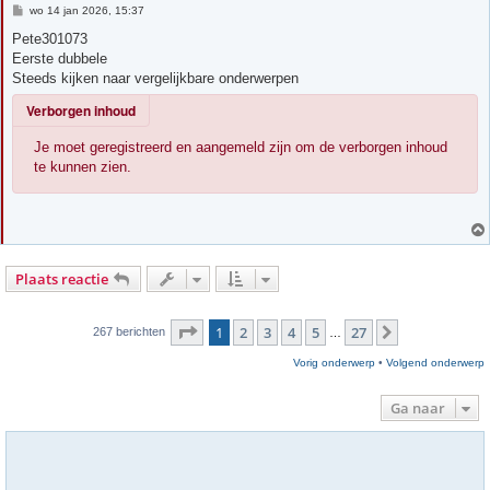
B
wo 14 jan 2026, 15:37
e
r
Pete301073
i
Eerste dubbele
c
h
Steeds kijken naar vergelijkbare onderwerpen
t
Verborgen inhoud
Je moet geregistreerd en aangemeld zijn om de verborgen inhoud
te kunnen zien.
Plaats reactie
Pagina
1
van
27
1
2
3
4
5
27
Volgende
267 berichten
…
Vorig onderwerp
•
Volgend onderwerp
Ga naar