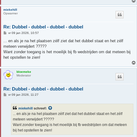
t
miekehill
Opwarmer
Re: Dubbel - dubbel - dubbel - dubbel
B
vr 09 jan 2026, 10:57
e
r
... en als je na het plaatsen zélf ziet dat het dubbel staat en het zélf
i
meteen verwijdert ?????
c
h
Want zonder toegang is het moeilijk bij fb wedstrijden om dat meteen bij
t
het opstellen te zien!
bloemeke
Moderator
Re: Dubbel - dubbel - dubbel - dubbel
B
vr 09 jan 2026, 11:27
e
r
i
miekehill
schreef:
c
h
... en als je na het plaatsen zélf ziet dat het dubbel staat en het zélf
t
meteen verwijdert ?????
Want zonder toegang is het moeilijk bij fb wedstrijden om dat meteen
bij het opstellen te zien!