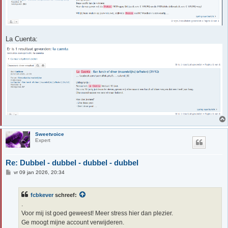
La Cuenta:
Sweetvoice
Expert
Re: Dubbel - dubbel - dubbel - dubbel
B
vr 09 jan 2026, 20:34
e
r
i
fcbkever
schreef:
c
h
.
t
Voor mij ist goed geweest! Meer stress hier dan plezier.
Ge moogt mijne account verwijderen.