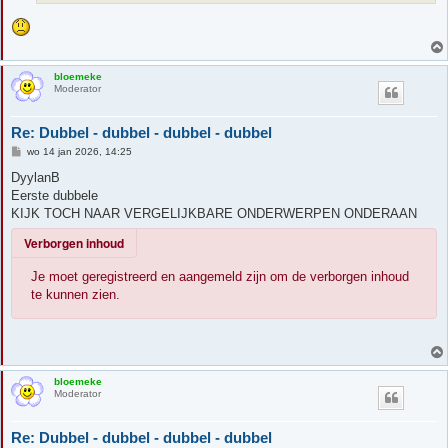
bloemeke
Moderator
Re: Dubbel - dubbel - dubbel - dubbel
B
wo 14 jan 2026, 14:25
e
r
DyylanB
i
Eerste dubbele
c
h
KIJK TOCH NAAR VERGELIJKBARE ONDERWERPEN ONDERAAN
t
Verborgen inhoud
Je moet geregistreerd en aangemeld zijn om de verborgen inhoud
te kunnen zien.
bloemeke
Moderator
Re: Dubbel - dubbel - dubbel - dubbel