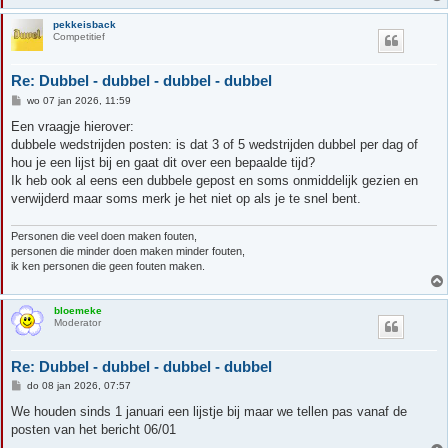
pekkeisback
Competitief
Re: Dubbel - dubbel - dubbel - dubbel
B
wo 07 jan 2026, 11:59
e
r
Een vraagje hierover:
i
dubbele wedstrijden posten: is dat 3 of 5 wedstrijden dubbel per dag of
c
h
hou je een lijst bij en gaat dit over een bepaalde tijd?
t
Ik heb ook al eens een dubbele gepost en soms onmiddelijk gezien en
verwijderd maar soms merk je het niet op als je te snel bent.
Personen die veel doen maken fouten,
personen die minder doen maken minder fouten,
ik ken personen die geen fouten maken.
bloemeke
Moderator
Re: Dubbel - dubbel - dubbel - dubbel
B
do 08 jan 2026, 07:57
e
r
We houden sinds 1 januari een lijstje bij maar we tellen pas vanaf de
i
posten van het bericht 06/01
c
h