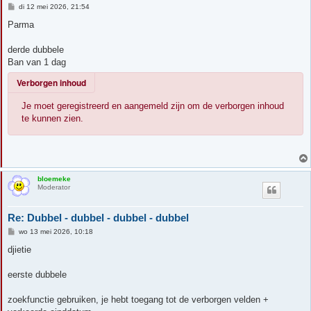
B
di 12 mei 2026, 21:54
e
r
Parma
i
c
h
derde dubbele
t
Ban van 1 dag
Verborgen inhoud
Je moet geregistreerd en aangemeld zijn om de verborgen inhoud
te kunnen zien.
bloemeke
Moderator
Re: Dubbel - dubbel - dubbel - dubbel
B
wo 13 mei 2026, 10:18
e
r
djietie
i
c
h
eerste dubbele
t
zoekfunctie gebruiken, je hebt toegang tot de verborgen velden +