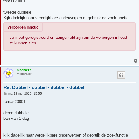
r
tomas20001
i
c
h
tweede dubbele
t
Kijk dadelijk naar vergelijkbare onderwerpen of gebruik de zoekfunctie
Verborgen inhoud
Je moet geregistreerd en aangemeld zijn om de verborgen inhoud
te kunnen zien.
bloemeke
Moderator
Re: Dubbel - dubbel - dubbel - dubbel
B
ma 18 mei 2026, 15:55
e
r
tomas20001
i
c
h
derde dubbele
t
ban van 1 dag
kijk dadelijk naar vergelijkbare onderwerpen of gebruik de zoekfunctie