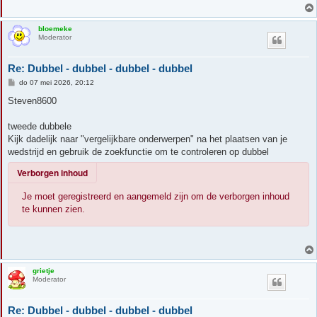
bloemeke
Moderator
Re: Dubbel - dubbel - dubbel - dubbel
B
do 07 mei 2026, 20:12
e
r
Steven8600
i
c
h
tweede dubbele
t
Kijk dadelijk naar "vergelijkbare onderwerpen" na het plaatsen van je
wedstrijd en gebruik de zoekfunctie om te controleren op dubbel
Verborgen inhoud
Je moet geregistreerd en aangemeld zijn om de verborgen inhoud
te kunnen zien.
grietje
Moderator
Re: Dubbel - dubbel - dubbel - dubbel