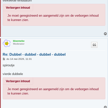
verkeerde einddatum
Verborgen inhoud
Je moet geregistreerd en aangemeld zijn om de verborgen inhoud
te kunnen zien.
bloemeke
Moderator
Re: Dubbel - dubbel - dubbel - dubbel
B
do 14 mei 2026, 11:31
e
r
spiroutje
i
c
h
vierde dubbele
t
Verborgen inhoud
Je moet geregistreerd en aangemeld zijn om de verborgen inhoud
te kunnen zien.