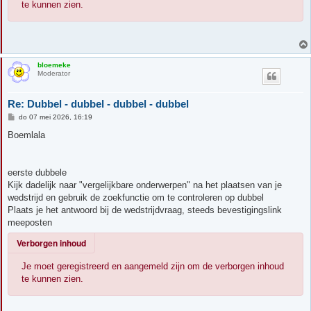
te kunnen zien.
bloemeke
Moderator
Re: Dubbel - dubbel - dubbel - dubbel
B
do 07 mei 2026, 16:19
e
r
Boemlala
i
c
h
t
eerste dubbele
Kijk dadelijk naar "vergelijkbare onderwerpen" na het plaatsen van je
wedstrijd en gebruik de zoekfunctie om te controleren op dubbel
Plaats je het antwoord bij de wedstrijdvraag, steeds bevestigingslink
meeposten
Verborgen inhoud
Je moet geregistreerd en aangemeld zijn om de verborgen inhoud
te kunnen zien.