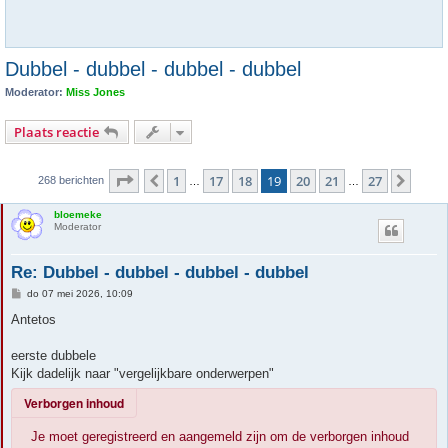
Dubbel - dubbel - dubbel - dubbel
Moderator:
Miss Jones
Plaats reactie
Pagina
19
van
27
1
17
18
19
20
21
27
Vorige
Volg
268 berichten
…
…
bloemeke
Moderator
Re: Dubbel - dubbel - dubbel - dubbel
B
do 07 mei 2026, 10:09
e
r
Antetos
i
c
h
eerste dubbele
t
Kijk dadelijk naar "vergelijkbare onderwerpen"
Verborgen inhoud
Je moet geregistreerd en aangemeld zijn om de verborgen inhoud