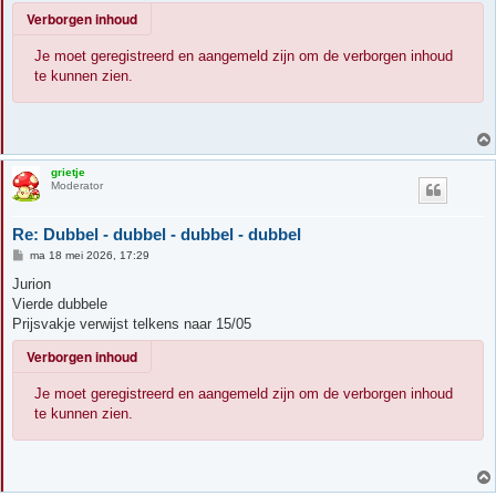
Verborgen inhoud
Je moet geregistreerd en aangemeld zijn om de verborgen inhoud
te kunnen zien.
grietje
Moderator
Re: Dubbel - dubbel - dubbel - dubbel
B
ma 18 mei 2026, 17:29
e
r
Jurion
i
Vierde dubbele
c
h
Prijsvakje verwijst telkens naar 15/05
t
Verborgen inhoud
Je moet geregistreerd en aangemeld zijn om de verborgen inhoud
te kunnen zien.