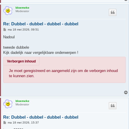
bloemeke
Moderator
Re: Dubbel - dubbel - dubbel - dubbel
B
ma 18 mei 2026, 09:51
e
r
Nadoul
i
c
h
tweede dubbele
t
Kijk dadelijk naar vergelijkbare onderwerpen !
Verborgen inhoud
Je moet geregistreerd en aangemeld zijn om de verborgen inhoud
te kunnen zien.
bloemeke
Moderator
Re: Dubbel - dubbel - dubbel - dubbel
B
ma 18 mei 2026, 15:37
e