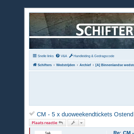
Snelle links
V&A
Handleiding & Gedragscode
Schifters
Wedstrijden
Archief
[A] Binnenlandse wedstr
CM - 5 x duoweekendtickets Ostend 
Plaats reactie
Re: CM -