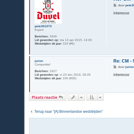
B
door
pete3
e
r
interesse
i
c
h
pete301073
t
Expert
Berichten:
3449
Lid geworden op:
ma 13 apr 2015, 14:00
Wedstrijden dit jaar:
319 (#6)
Re: CM - 
jurion
Competitief
B
door
jurion
e
Berichten:
1627
r
interesse
Lid geworden op:
vr 23 dec 2016, 09:26
i
Wedstrijden dit jaar:
100 (#30)
c
h
t
Plaats reactie
Terug naar “[A] Binnenlandse wedstrijden”