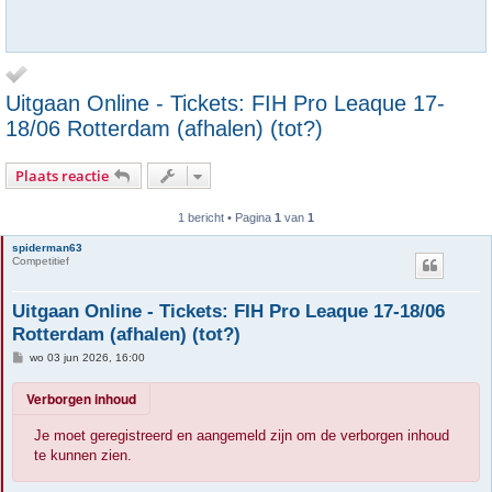
Uitgaan Online - Tickets: FIH Pro Leaque 17-
18/06 Rotterdam (afhalen) (tot?)
Plaats reactie
1 bericht • Pagina
1
van
1
spiderman63
Competitief
Uitgaan Online - Tickets: FIH Pro Leaque 17-18/06
Rotterdam (afhalen) (tot?)
B
wo 03 jun 2026, 16:00
e
r
Verborgen inhoud
i
c
h
Je moet geregistreerd en aangemeld zijn om de verborgen inhoud
t
te kunnen zien.