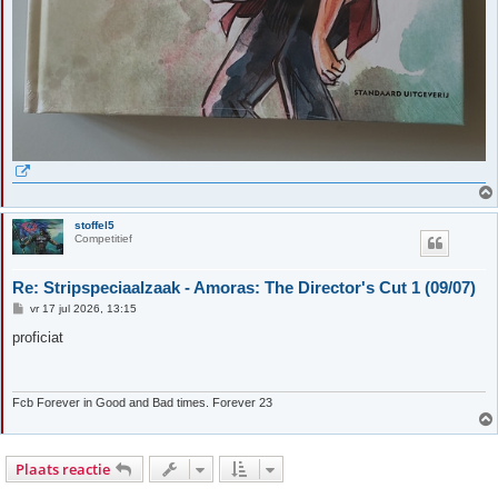
stoffel5
Competitief
Re: Stripspeciaalzaak - Amoras: The Director's Cut 1 (09/07)
B
vr 17 jul 2026, 13:15
e
r
proficiat
i
c
h
t
Fcb Forever in Good and Bad times. Forever 23
Plaats reactie