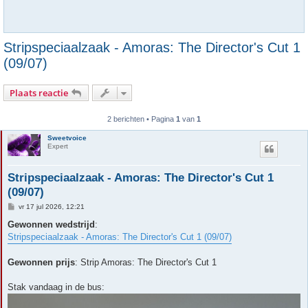
Stripspeciaalzaak - Amoras: The Director's Cut 1
(09/07)
Plaats reactie
2 berichten • Pagina
1
van
1
Sweetvoice
Expert
Stripspeciaalzaak - Amoras: The Director's Cut 1
(09/07)
B
vr 17 jul 2026, 12:21
e
r
Gewonnen wedstrijd
:
i
Stripspeciaalzaak - Amoras: The Director's Cut 1 (09/07)
c
h
t
Gewonnen prijs
: Strip Amoras: The Director's Cut 1
Stak vandaag in de bus: