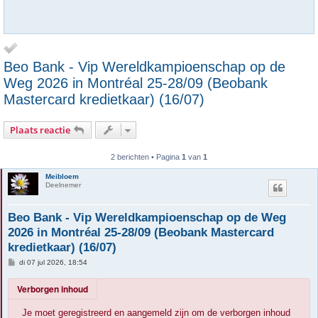
Beo Bank - Vip Wereldkampioenschap op de
Weg 2026 in Montréal 25-28/09 (Beobank
Mastercard kredietkaar) (16/07)
Plaats reactie
2 berichten • Pagina
1
van
1
Meibloem
Deelnemer
Beo Bank - Vip Wereldkampioenschap op de Weg
2026 in Montréal 25-28/09 (Beobank Mastercard
kredietkaar) (16/07)
B
di 07 jul 2026, 18:54
e
r
Verborgen inhoud
i
c
h
Je moet geregistreerd en aangemeld zijn om de verborgen inhoud
t