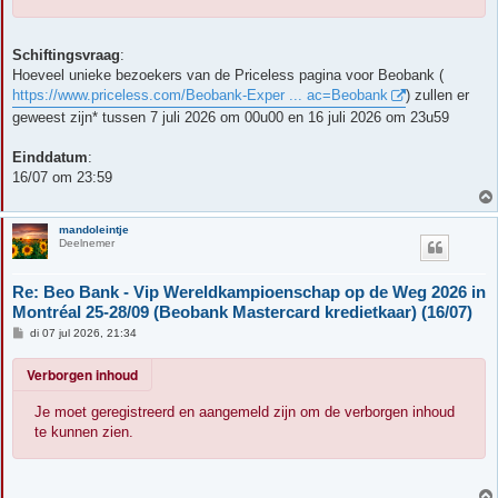
Schiftingsvraag
:
Hoeveel unieke bezoekers van de Priceless pagina voor Beobank (
https://www.priceless.com/Beobank-Exper ... ac=Beobank
) zullen er
geweest zijn* tussen 7 juli 2026 om 00u00 en 16 juli 2026 om 23u59
Einddatum
:
16/07 om 23:59
mandoleintje
Deelnemer
Re: Beo Bank - Vip Wereldkampioenschap op de Weg 2026 in
Montréal 25-28/09 (Beobank Mastercard kredietkaar) (16/07)
B
di 07 jul 2026, 21:34
e
r
Verborgen inhoud
i
c
h
Je moet geregistreerd en aangemeld zijn om de verborgen inhoud
t
te kunnen zien.