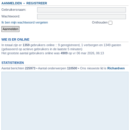
AANMELDEN
•
REGISTREER
Gebruikersnaam:
Wachtwoord:
Ik ben mijn wachtwoord vergeten
Onthouden
WIE IS ER ONLINE
In totaal zijn er
1359
gebruikers online :: 9 geregistreerd, 1 verborgen en 1349 gasten
(gebaseerd op actieve gebruikers in de laatste 5 minuten)
Het grootste aantal gebruikers online was
4909
op vr 06 mar 2026, 06:13
STATISTIEKEN
Aantal berichten
225973
• Aantal onderwerpen
110500
• Ons nieuwste lid is
Richardven