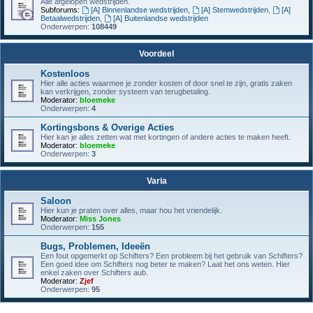
Alle afgelopen wedstrijden.
Subforums:
[A] Binnenlandse wedstrijden
,
[A] Stemwedstrijden
,
[A]
Betaalwedstrijden
,
[A] Buitenlandse wedstrijden
Onderwerpen:
108449
Voordeel
Kostenloos
Hier alle acties waarmee je zonder kosten of door snel te zijn, gratis zaken
kan verkrijgen, zonder systeem van terugbetaling.
Moderator:
bloemeke
Onderwerpen:
4
Kortingsbons & Overige Acties
Hier kan je alles zetten wat met kortingen of andere acties te maken heeft.
Moderator:
bloemeke
Onderwerpen:
3
Varia
Saloon
Hier kun je praten over alles, maar hou het vriendelijk.
Moderator:
Miss Jones
Onderwerpen:
155
Bugs, Problemen, Ideeën
Een fout opgemerkt op Schifters? Een probleem bij het gebruik van Schifters?
Een goed idee om Schifters nog beter te maken? Laat het ons weten. Hier
enkel zaken over Schifters aub.
Moderator:
Zjef
Onderwerpen:
95