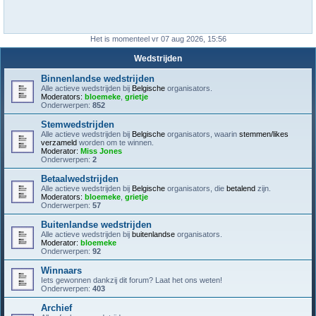
Het is momenteel vr 07 aug 2026, 15:56
Wedstrijden
Binnenlandse wedstrijden
Alle actieve wedstrijden bij
Belgische
organisators.
Moderators:
bloemeke
,
grietje
Onderwerpen:
852
Stemwedstrijden
Alle actieve wedstrijden bij
Belgische
organisators, waarin
stemmen/likes
verzameld
worden om te winnen.
Moderator:
Miss Jones
Onderwerpen:
2
Betaalwedstrijden
Alle actieve wedstrijden bij
Belgische
organisators, die
betalend
zijn.
Moderators:
bloemeke
,
grietje
Onderwerpen:
57
Buitenlandse wedstrijden
Alle actieve wedstrijden bij
buitenlandse
organisators.
Moderator:
bloemeke
Onderwerpen:
92
Winnaars
Iets gewonnen dankzij dit forum? Laat het ons weten!
Onderwerpen:
403
Archief