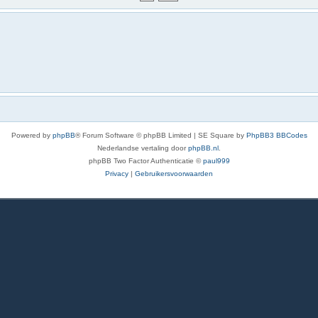
Powered by
phpBB
® Forum Software © phpBB Limited | SE Square by
PhpBB3 BBCodes
Nederlandse vertaling door
phpBB.nl
.
phpBB Two Factor Authenticatie ©
paul999
Privacy
|
Gebruikersvoorwaarden