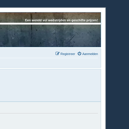
Een wereld vol wedstrijden en geschifte prijzen!
Registreer
Aanmelden