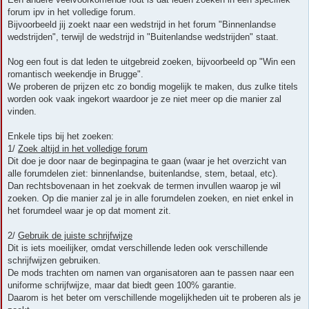
forum ipv in het volledige forum.
Bijvoorbeeld jij zoekt naar een wedstrijd in het forum "Binnenlandse
wedstrijden", terwijl de wedstrijd in "Buitenlandse wedstrijden" staat.
Nog een fout is dat leden te uitgebreid zoeken, bijvoorbeeld op "Win een
romantisch weekendje in Brugge".
We proberen de prijzen etc zo bondig mogelijk te maken, dus zulke titels
worden ook vaak ingekort waardoor je ze niet meer op die manier zal
vinden.
Enkele tips bij het zoeken:
1/
Zoek altijd in het volledige forum
Dit doe je door naar de beginpagina te gaan (waar je het overzicht van
alle forumdelen ziet: binnenlandse, buitenlandse, stem, betaal, etc).
Dan rechtsbovenaan in het zoekvak de termen invullen waarop je wil
zoeken. Op die manier zal je in alle forumdelen zoeken, en niet enkel in
het forumdeel waar je op dat moment zit.
2/
Gebruik de juiste schrijfwijze
Dit is iets moeilijker, omdat verschillende leden ook verschillende
schrijfwijzen gebruiken.
De mods trachten om namen van organisatoren aan te passen naar een
uniforme schrijfwijze, maar dat biedt geen 100% garantie.
Daarom is het beter om verschillende mogelijkheden uit te proberen als je