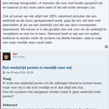
een winnaar terugvinden, of winnaars die over veel landen gespreid zijn
en waarvan je dus nooit zeker weet of het wel echte winnaars zijn.
Ook al kunnen we niet altijd met 100% zekerheid uitsluiten dat een
wedstrijd op die basis georganiseerd wordt, gaan bij ons wel heel veel
alarmbellen af als we een wedstrijd zien die aan deze voorwaarden
beantwoord. We kiezen er in die gevallen dan ook voor om de wedstrijd te
verwijderen en niet toe te laten. Niemand heeft er wat aan om nadien
bedolven te worden onder de reclame via allerlei kanalen, waar je vaak
ook maar moeilijk weer vanaf raakt.
Zjef
Site Admin
Een wedstrijd posten is moeilijk voor mij
B
ma 08 aug 2016, 20:09
e
r
Vraag
i
Ik moet een wedstrijd posten om de verborgen inhoud te kunnen lezen,
c
h
maar voor mij is dat echt moeilijk en ik doe altijd iets fout.
t
Kan het systeem niet aangepast worden zodat ik geen wedstrijd moet
posten?
Antwoord