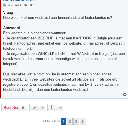
B
vr 28 okt 2016, 20:36
e
r
Vraag
i
Hoe weet ik of een wedstrijd een binnenlandse of buitenlandse is?
c
h
t
Antwoord
Een wedstrijd is binnenlands wanneer:
- De organisator een BEDRIJF is met een KANTOOR in België (dus een
fysiek kantooradres, niet enkel een .be website, of mailadres, of Belgisch
telefoonnummer).
- De organisator een WINKELKETEN is met WINKELS in België (dus een
fysiek winkeladres, voor een volwaardige winkel, geen online shop of
infopunt).
Dus
niet alles wat eindigt op .be is automatisch een binnenlandse
wedstrijd
! Er zijn veel websites die zowel .nl als .be als .fr als .de etc
registreren voor 1 en dezelfde website, maar met bv 1 fysiek adres in
Nederland. Dat blijft dan een buitenlandse wedstrijd.
Gesloten
1
2
3
Volgende
21 berichten