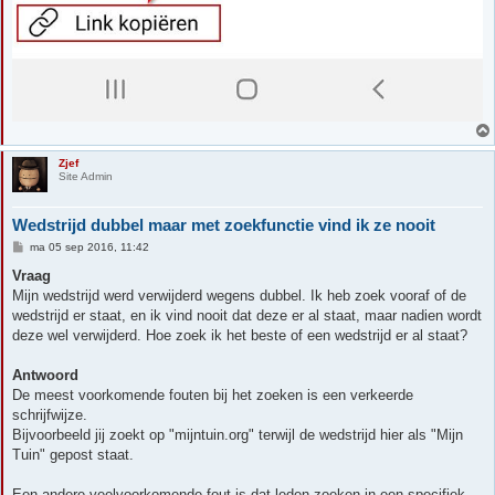
Zjef
Site Admin
Wedstrijd dubbel maar met zoekfunctie vind ik ze nooit
B
ma 05 sep 2016, 11:42
e
r
Vraag
i
Mijn wedstrijd werd verwijderd wegens dubbel. Ik heb zoek vooraf of de
c
h
wedstrijd er staat, en ik vind nooit dat deze er al staat, maar nadien wordt
t
deze wel verwijderd. Hoe zoek ik het beste of een wedstrijd er al staat?
Antwoord
De meest voorkomende fouten bij het zoeken is een verkeerde
schrijfwijze.
Bijvoorbeeld jij zoekt op "mijntuin.org" terwijl de wedstrijd hier als "Mijn
Tuin" gepost staat.
Een andere veelvoorkomende fout is dat leden zoeken in een specifiek