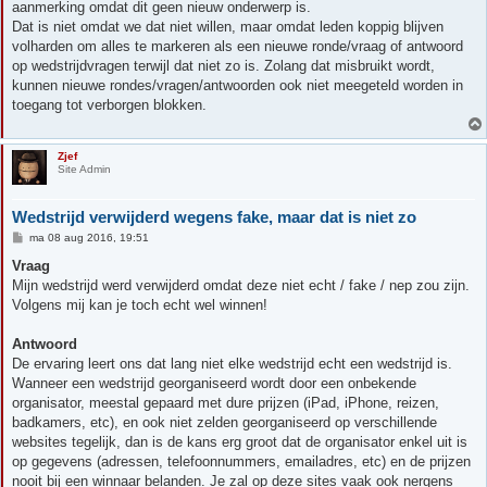
aanmerking omdat dit geen nieuw onderwerp is.
Dat is niet omdat we dat niet willen, maar omdat leden koppig blijven
volharden om alles te markeren als een nieuwe ronde/vraag of antwoord
op wedstrijdvragen terwijl dat niet zo is. Zolang dat misbruikt wordt,
kunnen nieuwe rondes/vragen/antwoorden ook niet meegeteld worden in
toegang tot verborgen blokken.
Zjef
Site Admin
Wedstrijd verwijderd wegens fake, maar dat is niet zo
B
ma 08 aug 2016, 19:51
e
r
Vraag
i
Mijn wedstrijd werd verwijderd omdat deze niet echt / fake / nep zou zijn.
c
h
Volgens mij kan je toch echt wel winnen!
t
Antwoord
De ervaring leert ons dat lang niet elke wedstrijd echt een wedstrijd is.
Wanneer een wedstrijd georganiseerd wordt door een onbekende
organisator, meestal gepaard met dure prijzen (iPad, iPhone, reizen,
badkamers, etc), en ook niet zelden georganiseerd op verschillende
websites tegelijk, dan is de kans erg groot dat de organisator enkel uit is
op gegevens (adressen, telefoonnummers, emailadres, etc) en de prijzen
nooit bij een winnaar belanden. Je zal op deze sites vaak ook nergens