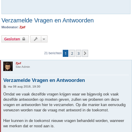
Verzamelde Vragen en Antwoorden
Moderator:
Zjef
Gesloten
1
2
3
Volgende
21 berichten
Zjef
Site Admin
Verzamelde Vragen en Antwoorden
B
ma 08 aug 2016, 19:30
e
r
Omdat we vaak dezelfde vragen krijgen waar we bijgevolg ook vaak
i
dezelfde antwoorden op moeten geven, zullen we proberen om deze
c
h
vragen en antwoorden hier te verzamelen. Op die manier kan eenvoudig
t
verwezen worden naar de vraag met antwoord in de toekomst.
Hier kunnen in de toekomst nieuwe vragen behandeld worden, wanneer
we merken dat er nood aan is.