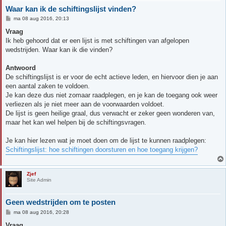
Waar kan ik de schiftingslijst vinden?
B
ma 08 aug 2016, 20:13
e
r
Vraag
i
Ik heb gehoord dat er een lijst is met schiftingen van afgelopen
c
h
wedstrijden. Waar kan ik die vinden?
t
Antwoord
De schiftingslijst is er voor de echt actieve leden, en hiervoor dien je aan
een aantal zaken te voldoen.
Je kan deze dus niet zomaar raadplegen, en je kan de toegang ook weer
verliezen als je niet meer aan de voorwaarden voldoet.
De lijst is geen heilige graal, dus verwacht er zeker geen wonderen van,
maar het kan wel helpen bij de schiftingsvragen.
Je kan hier lezen wat je moet doen om de lijst te kunnen raadplegen:
Schiftingslijst: hoe schiftingen doorsturen en hoe toegang krijgen?
Zjef
Site Admin
Geen wedstrijden om te posten
B
ma 08 aug 2016, 20:28
e
r
Vraag