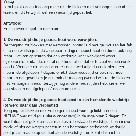
r
Vraag
i
Ik heb plots geen toegang meer om de blokken met verborgen inhoud te
c
h
lezen, en dit terwijl ik wel een wedstrijd gepost heb!
t
Antwoord
Er zijn twee mogelijke oorzaken:
1/ De wedstrijd die je gepost hebt werd verwijderd
De toegang tot blokken met verborgen inhoud is direct gelinkt aan het feit
of je een wedstrijd in de afgelopen 7 dagen gepost hebt en die er ook nog
staat. Het kan gebeuren dat een wedstrijd weer verwijderd wordt,
bijvoorbeeld omdat deze er al op stond, of omdat er te veel verbeterwerk
aan is. Wanneer dit het gebeurt telt deze wedstrijd dus ook niet meer
mee in de afgelopen 7 dagen, omdat deze wedstrijd er ook niet meer
staat. In dat geval ben je dus ook de toegang (weer) kwijt tot de blokken
met verborgen inhoud, tenzij je nog andere wedstrijden hebt die er wel
nog staan in de afgelopen 7 dagen natuurlijk.
2/ De wedstrijd die je gepost hebt staat in een herhalende wedstrijd
(of werd naar daar verplaatst)
Toegang tot blokken met verborgen inhoud wordt gelinkt aan een
NIEUWE wedstrijd (dus nieuw onderwerp) in de afgelopen 7 dagen. Er
wordt dus niet gekeken naar reacties in bestaande wedstrijd. Een nieuwe
ronde of nieuwe vragen posten in een bestaande herhalende wedstrijd
post je als reactie op die herhalende wedstrijd, en komt dus niet in