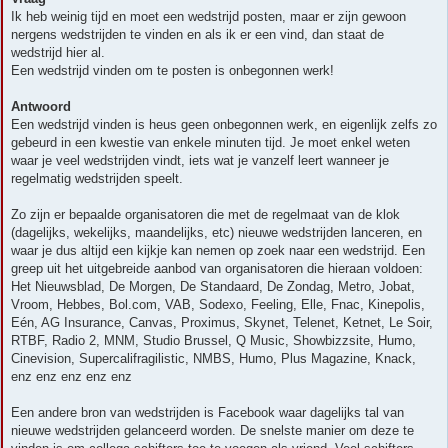
i
Ik heb weinig tijd en moet een wedstrijd posten, maar er zijn gewoon
c
h
nergens wedstrijden te vinden en als ik er een vind, dan staat de
t
wedstrijd hier al.
Een wedstrijd vinden om te posten is onbegonnen werk!
Antwoord
Een wedstrijd vinden is heus geen onbegonnen werk, en eigenlijk zelfs zo
gebeurd in een kwestie van enkele minuten tijd. Je moet enkel weten
waar je veel wedstrijden vindt, iets wat je vanzelf leert wanneer je
regelmatig wedstrijden speelt.
Zo zijn er bepaalde organisatoren die met de regelmaat van de klok
(dagelijks, wekelijks, maandelijks, etc) nieuwe wedstrijden lanceren, en
waar je dus altijd een kijkje kan nemen op zoek naar een wedstrijd. Een
greep uit het uitgebreide aanbod van organisatoren die hieraan voldoen:
Het Nieuwsblad, De Morgen, De Standaard, De Zondag, Metro, Jobat,
Vroom, Hebbes, Bol.com, VAB, Sodexo, Feeling, Elle, Fnac, Kinepolis,
Eén, AG Insurance, Canvas, Proximus, Skynet, Telenet, Ketnet, Le Soir,
RTBF, Radio 2, MNM, Studio Brussel, Q Music, Showbizzsite, Humo,
Cinevision, Supercalifragilistic, NMBS, Humo, Plus Magazine, Knack,
enz enz enz enz enz
Een andere bron van wedstrijden is Facebook waar dagelijks tal van
nieuwe wedstrijden gelanceerd worden. De snelste manier om deze te