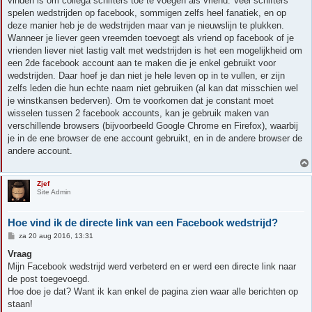
vinden is om collega schifters toe te voegen als vriend. Veel schifters
spelen wedstrijden op facebook, sommigen zelfs heel fanatiek, en op
deze manier heb je de wedstrijden maar van je nieuwslijn te plukken.
Wanneer je liever geen vreemden toevoegt als vriend op facebook of je
vrienden liever niet lastig valt met wedstrijden is het een mogelijkheid om
een 2de facebook account aan te maken die je enkel gebruikt voor
wedstrijden. Daar hoef je dan niet je hele leven op in te vullen, er zijn
zelfs leden die hun echte naam niet gebruiken (al kan dat misschien wel
je winstkansen bederven). Om te voorkomen dat je constant moet
wisselen tussen 2 facebook accounts, kan je gebruik maken van
verschillende browsers (bijvoorbeeld Google Chrome en Firefox), waarbij
je in de ene browser de ene account gebruikt, en in de andere browser de
andere account.
Zjef
Site Admin
Hoe vind ik de directe link van een Facebook wedstrijd?
B
za 20 aug 2016, 13:31
e
r
Vraag
i
Mijn Facebook wedstrijd werd verbeterd en er werd een directe link naar
c
h
de post toegevoegd.
t
Hoe doe je dat? Want ik kan enkel de pagina zien waar alle berichten op
staan!