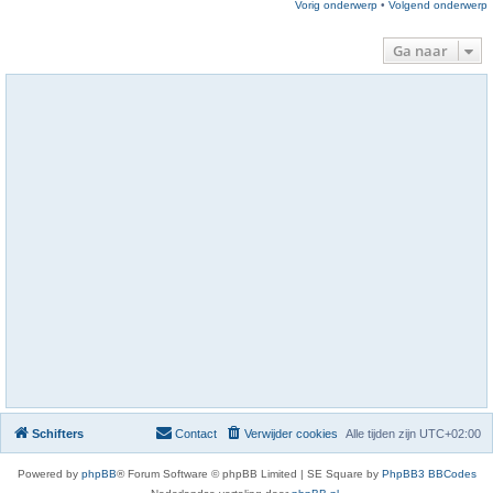
Vorig onderwerp
•
Volgend onderwerp
Ga naar
Schifters
Contact
Verwijder cookies
Alle tijden zijn
UTC+02:00
Powered by
phpBB
® Forum Software © phpBB Limited | SE Square by
PhpBB3 BBCodes