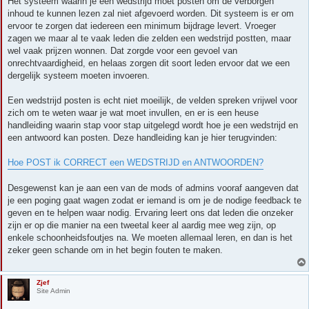
Het systeem waarin je een wedstrijd moet posten om de verborgen
inhoud te kunnen lezen zal niet afgevoerd worden. Dit systeem is er om
ervoor te zorgen dat iedereen een minimum bijdrage levert. Vroeger
zagen we maar al te vaak leden die zelden een wedstrijd postten, maar
wel vaak prijzen wonnen. Dat zorgde voor een gevoel van
onrechtvaardigheid, en helaas zorgen dit soort leden ervoor dat we een
dergelijk systeem moeten invoeren.
Een wedstrijd posten is echt niet moeilijk, de velden spreken vrijwel voor
zich om te weten waar je wat moet invullen, en er is een heuse
handleiding waarin stap voor stap uitgelegd wordt hoe je een wedstrijd en
een antwoord kan posten. Deze handleiding kan je hier terugvinden:
Hoe POST ik CORRECT een WEDSTRIJD en ANTWOORDEN?
Desgewenst kan je aan een van de mods of admins vooraf aangeven dat
je een poging gaat wagen zodat er iemand is om je de nodige feedback te
geven en te helpen waar nodig. Ervaring leert ons dat leden die onzeker
zijn er op die manier na een tweetal keer al aardig mee weg zijn, op
enkele schoonheidsfoutjes na. We moeten allemaal leren, en dan is het
zeker geen schande om in het begin fouten te maken.
Zjef
Site Admin