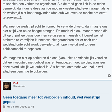
misschien een verkeerde organisator. Als de mod geen link in de reden
vermeldt, dan kan je deze aan de mod in kwestie altijd even vragen als je
de wedstrijd niet kan terugvinden (doe aub wel even de moeite om eerst
te zoeken...).
Wanneer de wedstrijd echt ten onrechte verwijderd werd, dan mag je ons
hier altijd van op de hoogte brengen. De mods zijn ook maar mensen die
dit op vrijwillige basis doen, en vergissen is menselijk. Hoewel we het
proberen te vermijden kunnen we niet garanderen dat er nooit een
wedstrijd onterecht wordt verwijderd, al hopen we dit wel tot een
zeldzaamheid te beperken.
We reageren niet op berichten die ons (vaak niet zo vriendelijk) vertellen
dat een wedstrijd niet dubbel was en teruggezet moet worden, wanneer
deze overduidelijk wel dubbel is. Als het wel onterecht was, zal je wel
altijd een berichtje terugkrijgen.
Zjef
Site Admin
Geen toegang meer tot verborgen inhoud, wel wedstrijd
gepost
B
ma 08 aug 2016, 19:43
e