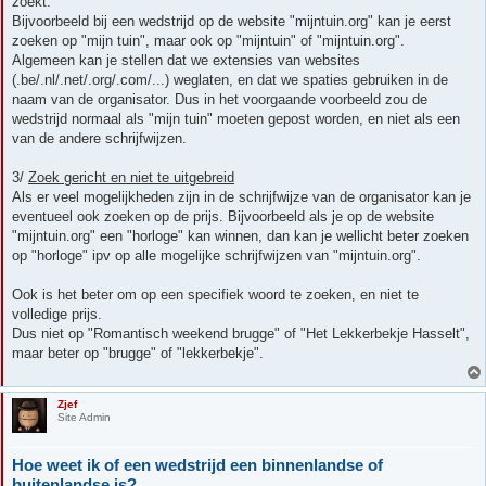
zoekt.
Bijvoorbeeld bij een wedstrijd op de website "mijntuin.org" kan je eerst
zoeken op "mijn tuin", maar ook op "mijntuin" of "mijntuin.org".
Algemeen kan je stellen dat we extensies van websites
(.be/.nl/.net/.org/.com/...) weglaten, en dat we spaties gebruiken in de
naam van de organisator. Dus in het voorgaande voorbeeld zou de
wedstrijd normaal als "mijn tuin" moeten gepost worden, en niet als een
van de andere schrijfwijzen.
3/
Zoek gericht en niet te uitgebreid
Als er veel mogelijkheden zijn in de schrijfwijze van de organisator kan je
eventueel ook zoeken op de prijs. Bijvoorbeeld als je op de website
"mijntuin.org" een "horloge" kan winnen, dan kan je wellicht beter zoeken
op "horloge" ipv op alle mogelijke schrijfwijzen van "mijntuin.org".
Ook is het beter om op een specifiek woord te zoeken, en niet te
volledige prijs.
Dus niet op "Romantisch weekend brugge" of "Het Lekkerbekje Hasselt",
maar beter op "brugge" of "lekkerbekje".
Zjef
Site Admin
Hoe weet ik of een wedstrijd een binnenlandse of
buitenlandse is?