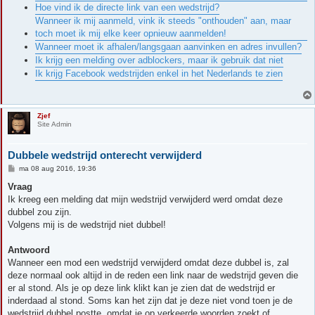
Hoe vind ik de directe link van een wedstrijd?
Wanneer ik mij aanmeld, vink ik steeds "onthouden" aan, maar
toch moet ik mij elke keer opnieuw aanmelden!
Wanneer moet ik afhalen/langsgaan aanvinken en adres invullen?
Ik krijg een melding over adblockers, maar ik gebruik dat niet
Ik krijg Facebook wedstrijden enkel in het Nederlands te zien
Zjef
Site Admin
Dubbele wedstrijd onterecht verwijderd
B
ma 08 aug 2016, 19:36
e
r
Vraag
i
Ik kreeg een melding dat mijn wedstrijd verwijderd werd omdat deze
c
h
dubbel zou zijn.
t
Volgens mij is de wedstrijd niet dubbel!
Antwoord
Wanneer een mod een wedstrijd verwijderd omdat deze dubbel is, zal
deze normaal ook altijd in de reden een link naar de wedstrijd geven die
er al stond. Als je op deze link klikt kan je zien dat de wedstrijd er
inderdaad al stond. Soms kan het zijn dat je deze niet vond toen je de
wedstrijd dubbel postte, omdat je op verkeerde woorden zoekt of