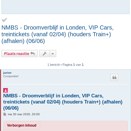
NMBS - Droomverblijf in Londen, VIP Cars,
treintickets (vanaf 02/04) (houders Train+)
(afhalen) (06/06)
Plaats reactie
1 bericht • Pagina
1
van
1
jurion
Competitief
NMBS - Droomverblijf in Londen, VIP Cars,
treintickets (vanaf 02/04) (houders Train+) (afhalen)
(06/06)
B
ma 30 mar 2026, 20:00
e
r
Verborgen inhoud
i
c