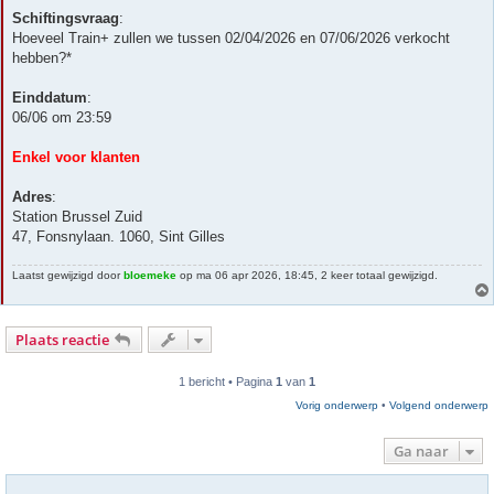
Schiftingsvraag
:
Hoeveel Train+ zullen we tussen 02/04/2026 en 07/06/2026 verkocht
hebben?*
Einddatum
:
06/06 om 23:59
Enkel voor klanten
Adres
:
Station Brussel Zuid
47, Fonsnylaan. 1060, Sint Gilles
Laatst gewijzigd door
bloemeke
op ma 06 apr 2026, 18:45, 2 keer totaal gewijzigd.
Plaats reactie
1 bericht • Pagina
1
van
1
Vorig onderwerp
•
Volgend onderwerp
Ga naar